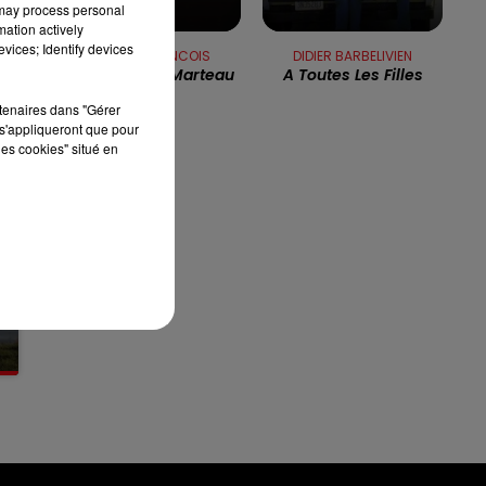
 may process personal
mation actively
7h00 - 10h00
vices; Identify devices
DEBOUT C'EST L'HEURE
CLAUDE FRANCOIS
DIDIER BARBELIVIEN
Si J'avais Un Marteau
A Toutes Les Filles
rtenaires dans "Gérer
s'appliqueront que pour
les cookies" situé en