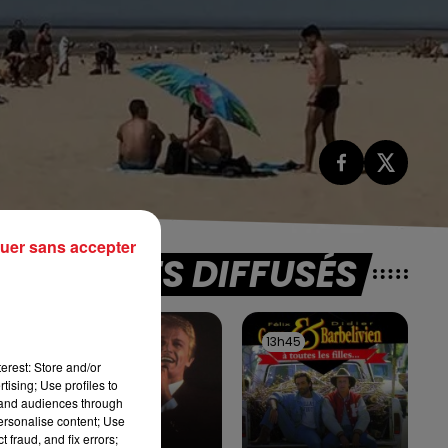
uer sans accepter
TITRES DIFFUSÉS
13h49
13h49
13h45
13h45
erest: Store and/or
tising; Use profiles to
-
tand audiences through
personalise content; Use
 fraud, and fix errors;