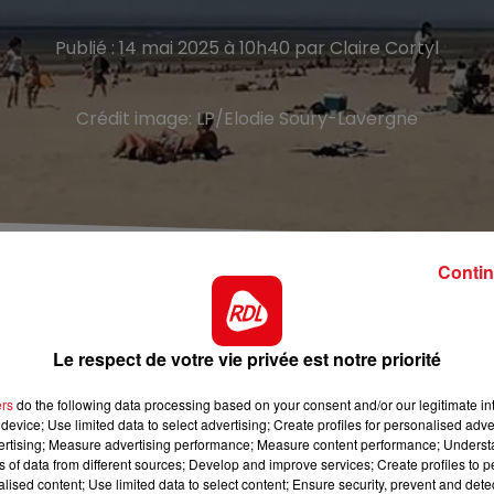
Publié : 14 mai 2025 à 10h40 par Claire Cortyl
Crédit image:
LP/Elodie Soury-Lavergne
Contin
qui a été la ville la plus ensoleillée de France!
us ensoleillée de France en avril 2025, avec 271 heures de
Le respect de votre vie privée est notre priorité
stinations comme Nice et qui représente près de 50% de
, cette météo clémente s'accompagne d'un déficit de
ers
do the following data processing based on your consent and/or our legitimate int
device; Use limited data to select advertising; Create profiles for personalised adver
 des moyennes habituelles dans plusieurs villes du Pas-de
vertising; Measure advertising performance; Measure content performance; Unders
ns of data from different sources; Develop and improve services; Create profiles to 
alised content; Use limited data to select content; Ensure security, prevent and detect