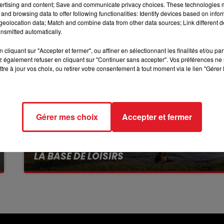
ertising and content; Save and communicate privacy choices. These technologies
and browsing data to offer following functionalities: Identify devices based on infor
16h00 - 19h00
eolocation data; Match and combine data from other data sources; Link different de
LE JUKEBOX RDL
nsmitted automatically.
cliquant sur "Accepter et fermer", ou affiner en sélectionnant les finalités et/ou pa
 également refuser en cliquant sur "Continuer sans accepter". Vos préférences ne 
tre à jour vos choix, ou retirer votre consentement à tout moment via le lien "Gérer 
Gérer mes choix
Accepter et fermer
13 juillet 2026
WINGLES: UN JEUNE PERD LA VIE, NOYÉ À
LA BASE DE LOISIRS
La victime a coulé à pic