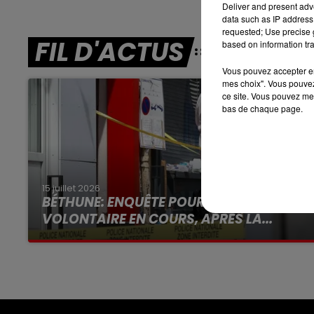
Deliver and present adv
data such as IP address 
13h00 - 16h00
requested; Use precise g
LES APRÈS-MIDI QUI CHANTENT
FIL D'ACTUS
based on information tra
Vous pouvez accepter en 
mes choix". Vous pouvez
ce site. Vous pouvez met
bas de chaque page.
15 juillet 2026
BÉTHUNE: ENQUÊTE POUR HOMICIDE
VOLONTAIRE EN COURS, APRÈS LA...
Selon les premiers éléments, le logement
servait à des prostituées