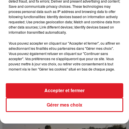
avoir refusé que la gendarmerie maritime monte à
detect fraud, and fix errors; Deliver and present advertising and content;
Save and communicate privacy choices. These technologies may
bord.
process personal data such as IP address and browsing data to offer
following functionalities: Identify devices based on information actively
requested; Use precise geolocation data; Match and combine data from
other data sources; Link different devices; Identify devices based on
information transmitted automatically.
FIL D'ACTUS
Vous pouvez accepter en cliquant sur "Accepter et fermer", ou affiner en
sélectionnant les finalités et/ou partenaires dans "Gérer mes choix".
Vous pouvez également refuser en cliquant sur "Continuer sans
accepter". Vos préférences ne s'appliqueront que pour ce site. Vous
pouvez mettre à jour vos choix, ou retirer votre consentement à tout
moment via le lien "Gérer les cookies" situé en bas de chaque page.
Accepter et fermer
15 juillet 2026
BÉTHUNE: ENQUÊTE POUR HOMICIDE
VOLONTAIRE EN COURS, APRÈS LA...
Gérer mes choix
Selon les premiers éléments, le logement servait
à des prostituées