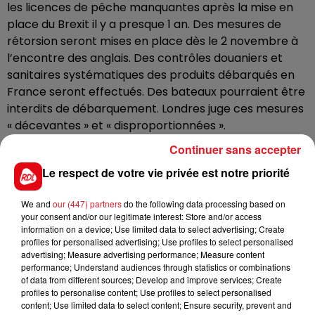
les licences de pêche manquantes après la mise en
place du Brexit il y a presque 1 an. Des mesures de
rétorsion seront mises en place dès le 2 novembre à
l’encontre des anglais. Des contrôles douaniers et
sanitaires systématiques des produits débarqués en
France seront effectués. Des bateaux pourraient être
interdits de débarquement. Londres juge ces mesures
« décevantes » et « disproportionnées ».
Continuer sans accepter
Les pêcheurs Boulonnais perdent patience. Si les
Le respect de votre vie privée est notre priorité
anglais ne jouent pas le jeu, des actions pourraient
avoir lieu dans les prochains jours.
We and
our (447) partners
do the following data processing based on
Sur le terrain, les mesures de représailles ont déjà
your consent and/or our legitimate interest: Store and/or access
information on a device; Use limited data to select advertising; Create
commencé. Le ministère de la Mer a annoncé ce jeudi
profiles for personalised advertising; Use profiles to select personalised
matin la verbalisation de deux navires anglais qui
advertising; Measure advertising performance; Measure content
pêchaient dans les eaux françaises au large du port
performance; Understand audiences through statistics or combinations
of data from different sources; Develop and improve services; Create
du Havre. L'un des navires n'a pas été en mesure de
profiles to personalise content; Use profiles to select personalised
présenter une licence, l'autre a été sanctionné pour
content; Use limited data to select content; Ensure security, prevent and