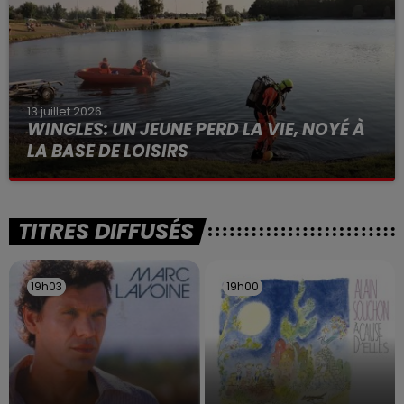
13 juillet 2026
WINGLES: UN JEUNE PERD LA VIE, NOYÉ À
LA BASE DE LOISIRS
La victime a coulé à pic
TITRES DIFFUSÉS
19h03
19h03
19h00
19h00