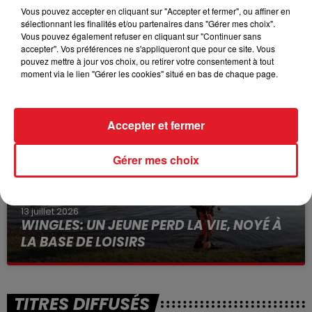
Vous pouvez accepter en cliquant sur "Accepter et fermer", ou affiner en
sélectionnant les finalités et/ou partenaires dans "Gérer mes choix".
Vous pouvez également refuser en cliquant sur "Continuer sans
15 juillet 2026
BÉTHUNE: ENQUÊTE POUR HOMICIDE
accepter". Vos préférences ne s'appliqueront que pour ce site. Vous
pouvez mettre à jour vos choix, ou retirer votre consentement à tout
VOLONTAIRE EN COURS, APRÈS LA...
moment via le lien "Gérer les cookies" situé en bas de chaque page.
Selon les premiers éléments, le logement servait
à des prostituées
Accepter et fermer
Gérer mes choix
13 juillet 2026
WINGLES: UN JEUNE PERD LA VIE, NOYÉ À
LA BASE DE LOISIRS
La victime a coulé à pic
TITRES DIFFUSÉS