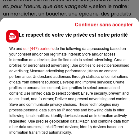
et, pour l’heure, que des Rangeois
», selon le maire :
un maraîcher, un boucher, une épicerie, des produits
fermiers… «
Il pourra aussi y avoir de la vente de
Continuer sans accepter
végétaux, les fleuristes sont les bienvenus
»
Le respect de votre vie privée est notre priorité
We and
our (447) partners
do the following data processing based on
Marché hebdomadaire de Rang-du-Fliers, chaque
your consent and/or our legitimate interest: Store and/or access
jeudi, de 8h30à 13 heures. Parking de l’espace François
information on a device; Use limited data to select advertising; Create
Mitterand.
profiles for personalised advertising; Use profiles to select personalised
advertising; Measure advertising performance; Measure content
performance; Understand audiences through statistics or combinations
of data from different sources; Develop and improve services; Create
profiles to personalise content; Use profiles to select personalised
FIL D'ACTUS
content; Use limited data to select content; Ensure security, prevent and
detect fraud, and fix errors; Deliver and present advertising and content;
Save and communicate privacy choices. These technologies may
process personal data such as IP address and browsing data to offer
following functionalities: Identify devices based on information actively
requested; Use precise geolocation data; Match and combine data from
other data sources; Link different devices; Identify devices based on
information transmitted automatically.