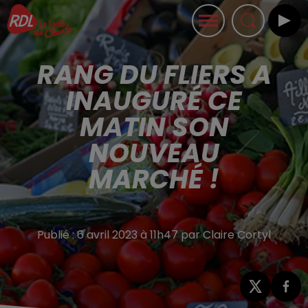
RANG DU FLIERS A
INAUGURÉ CE
MATIN SON
NOUVEAU
MARCHÉ !
Publié : 6 avril 2023 à 11h47 par Claire Cortyl