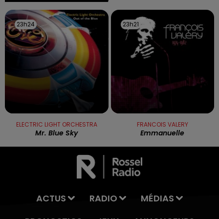
23h24
23h24
23h21
23h21
ELECTRIC LIGHT ORCHESTRA
FRANCOIS VALERY
Mr. Blue Sky
Emmanuelle
ACTUS
RADIO
MÉDIAS