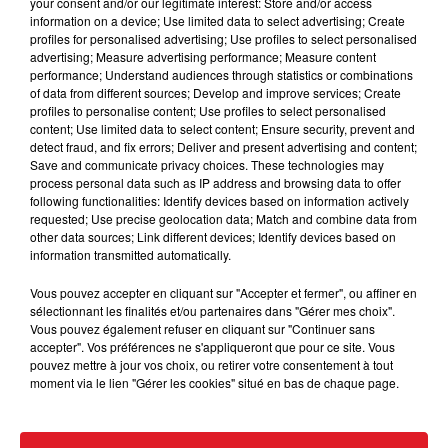
your consent and/or our legitimate interest: Store and/or access
recevoir une dose de rappel.
information on a device; Use limited data to select advertising; Create
La veille, lors de son allocution, Emmanuel Macron a
profiles for personalised advertising; Use profiles to select personalised
advertising; Measure advertising performance; Measure content
annoncé que la troisième dose de vaccin sera
performance; Understand audiences through statistics or combinations
désormais obligatoire pour que les plus de 65 ans
of data from different sources; Develop and improve services; Create
puissent conserver leur pass sanitaire. Le président, a
profiles to personalise content; Use profiles to select personalised
content; Use limited data to select content; Ensure security, prevent and
par ailleurs, indiqué que la campagne de rappel sera
detect fraud, and fix errors; Deliver and present advertising and content;
lancée le mois prochain pour les 50-64 ans. Les
Save and communicate privacy choices. These technologies may
modalités pratiques seront décidées dans quelques
process personal data such as IP address and browsing data to offer
following functionalities: Identify devices based on information actively
jours par les autorités sanitaires. Conséquence : un
requested; Use precise geolocation data; Match and combine data from
nouveau record de fréquentation a été enregistré sur
other data sources; Link different devices; Identify devices based on
Doctolib. Près de 275.000 rendez-vous de
information transmitted automatically.
vaccinations ont été enregistrés par la plateforme.
Vous pouvez accepter en cliquant sur "Accepter et fermer", ou affiner en
sélectionnant les finalités et/ou partenaires dans "Gérer mes choix".
Vous pouvez également refuser en cliquant sur "Continuer sans
accepter". Vos préférences ne s'appliqueront que pour ce site. Vous
pouvez mettre à jour vos choix, ou retirer votre consentement à tout
moment via le lien "Gérer les cookies" situé en bas de chaque page.
FIL D'ACTUS