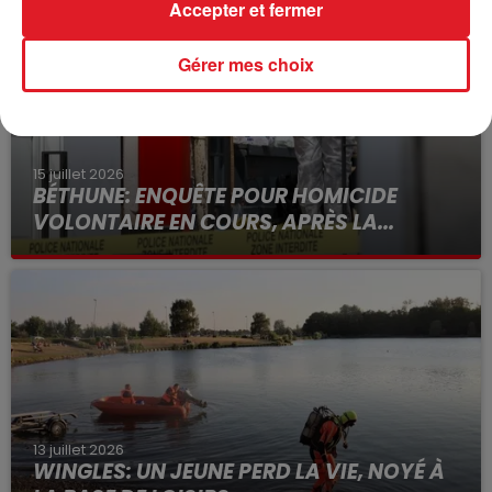
Accepter et fermer
Gérer mes choix
15 juillet 2026
BÉTHUNE: ENQUÊTE POUR HOMICIDE
VOLONTAIRE EN COURS, APRÈS LA...
Selon les premiers éléments, le logement servait
à des prostituées
13 juillet 2026
WINGLES: UN JEUNE PERD LA VIE, NOYÉ À