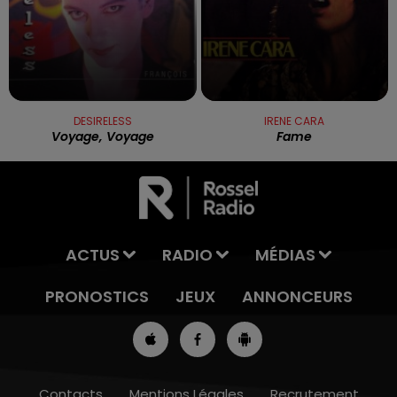
DESIRELESS
IRENE CARA
Voyage, Voyage
Fame
ACTUS
RADIO
MÉDIAS
PRONOSTICS
JEUX
ANNONCEURS
Contacts
Mentions Légales
Recrutement