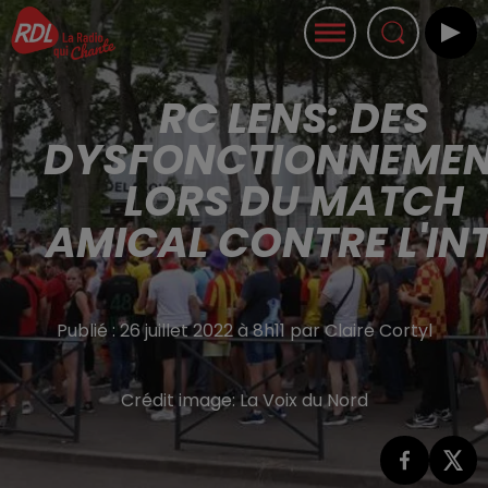
RC LENS: DES
DYSFONCTIONNEME
LORS DU MATCH
AMICAL CONTRE L'IN
Publié : 26 juillet 2022 à 8h11 par Claire Cortyl
Crédit image:
La Voix du Nord