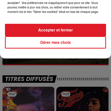
Selon les premiers éléments, le logement servait
accepter". Vos préférences ne s'appliqueront que pour ce site. Vous
à des prostituées
pouvez mettre à jour vos choix, ou retirer votre consentement à tout
moment via le lien "Gérer les cookies" situé en bas de chaque page.
Accepter et fermer
Gérer mes choix
13 juillet 2026
WINGLES: UN JEUNE PERD LA VIE, NOYÉ À
LA BASE DE LOISIRS
La victime a coulé à pic
TITRES DIFFUSÉS
7h27
7h27
7h23
7h23