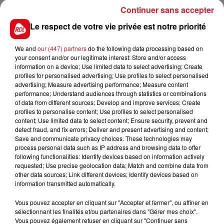
Le club a de son côté reconnu quelques
Continuer sans accepter
dysfonctionnements pendant un laps de temps court
Le respect de votre vie privée est notre priorité
et promet que tout sera réglé pour le match contre
les Anglais de West Ham, samedi soir.
We and
our (447) partners
do the following data processing based on
your consent and/or our legitimate interest: Store and/or access
information on a device; Use limited data to select advertising; Create
profiles for personalised advertising; Use profiles to select personalised
advertising; Measure advertising performance; Measure content
FIL D'ACTUS
performance; Understand audiences through statistics or combinations
of data from different sources; Develop and improve services; Create
profiles to personalise content; Use profiles to select personalised
content; Use limited data to select content; Ensure security, prevent and
detect fraud, and fix errors; Deliver and present advertising and content;
Save and communicate privacy choices. These technologies may
process personal data such as IP address and browsing data to offer
following functionalities: Identify devices based on information actively
requested; Use precise geolocation data; Match and combine data from
other data sources; Link different devices; Identify devices based on
information transmitted automatically.
15 juillet 2026
BÉTHUNE: ENQUÊTE POUR HOMICIDE
Vous pouvez accepter en cliquant sur "Accepter et fermer", ou affiner en
VOLONTAIRE EN COURS, APRÈS LA...
sélectionnant les finalités et/ou partenaires dans "Gérer mes choix".
Vous pouvez également refuser en cliquant sur "Continuer sans