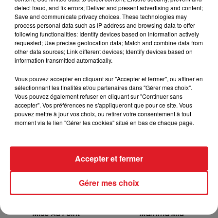
detect fraud, and fix errors; Deliver and present advertising and content;
Save and communicate privacy choices. These technologies may
process personal data such as IP address and browsing data to offer
following functionalities: Identify devices based on information actively
requested; Use precise geolocation data; Match and combine data from
other data sources; Link different devices; Identify devices based on
information transmitted automatically.
TITRES DIFFUSÉS
Vous pouvez accepter en cliquant sur "Accepter et fermer", ou affiner en
sélectionnant les finalités et/ou partenaires dans "Gérer mes choix".
Vous pouvez également refuser en cliquant sur "Continuer sans
accepter". Vos préférences ne s'appliqueront que pour ce site. Vous
7h04
7h04
7h00
7h00
pouvez mettre à jour vos choix, ou retirer votre consentement à tout
moment via le lien "Gérer les cookies" situé en bas de chaque page.
Accepter et fermer
Gérer mes choix
JAKIE QUARTZ
ABBA
Mise Au Point
Mamma Mia