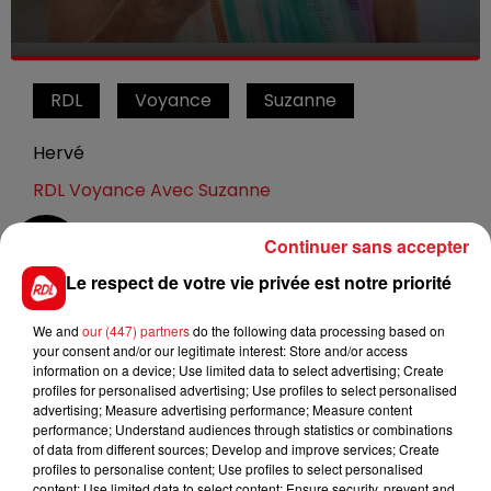
RDL
Voyance
Suzanne
Hervé
RDL Voyance Avec Suzanne
Continuer sans accepter
0:00
17 min 4 sec
Le respect de votre vie privée est notre priorité
We and
our (447) partners
do the following data processing based on
29 novembre 2021 - 17 min 4 sec
your consent and/or our legitimate interest: Store and/or access
information on a device; Use limited data to select advertising; Create
RDL VOYANCE
profiles for personalised advertising; Use profiles to select personalised
advertising; Measure advertising performance; Measure content
performance; Understand audiences through statistics or combinations
Tous les vendredis dés 11h,retrouvez notre Voyante
of data from different sources; Develop and improve services; Create
profiles to personalise content; Use profiles to select personalised
incontournable dans notre région !
content; Use limited data to select content; Ensure security, prevent and