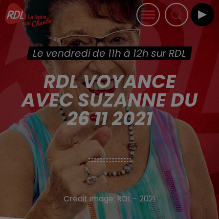
Le vendredi de 11h à 12h sur RDL
RDL VOYANCE
AVEC SUZANNE DU
26 11 2021
Crédit image:
RDL - 2021