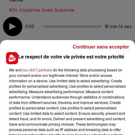
RDL Voyance Avec Suzanne
0:00
18 min 14 sec
Continuer sans accepter
30 mai 2022 - 18 min 14 sec
Le respect de votre vie privée est notre priorité
RDL VOYANCE DU 27 MAI 2022
We and
our (447) partners
do the following data processing based on
your consent and/or our legitimate interest: Store and/or access
Tous les vendredis dès 11h, retrouvez notre voyante
information on a device; Use limited data to select advertising; Create
profiles for personalised advertising; Use profiles to select personalised
incontournable dans la région !
advertising; Measure advertising performance; Measure content
performance; Understand audiences through statistics or combinations
of data from different sources; Develop and improve services; Create
profiles to personalise content; Use profiles to select personalised
content; Use limited data to select content; Ensure security, prevent and
detect fraud, and fix errors; Deliver and present advertising and content;
Save and communicate privacy choices. These technologies may
process personal data such as IP address and browsing data to offer
following functionalities: Identify devices based on information actively