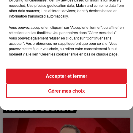
TITRES DIFFUSÉS
requested; Use precise geolocation data; Match and combine data from
other data sources; Link different devices; Identify devices based on
information transmitted automatically.
16h09
16h09
16h04
16h04
Vous pouvez accepter en cliquant sur "Accepter et fermer", ou affiner en
sélectionnant les finalités et/ou partenaires dans "Gérer mes choix".
Vous pouvez également refuser en cliquant sur "Continuer sans
accepter". Vos préférences ne s'appliqueront que pour ce site. Vous
pouvez mettre à jour vos choix, ou retirer votre consentement à tout
moment via le lien "Gérer les cookies" situé en bas de chaque page.
Accepter et fermer
MICHEL BERGER
DANIEL BALAVOINE
Le Paradis Blanc
L'aziza
Gérer mes choix
AUTRES PODCASTS