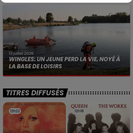
à des prostituées
13 juillet 2026
WINGLES: UN JEUNE PERD LA VIE, NOYÉ À
LA BASE DE LOISIRS
La victime a coulé à pic
TITRES DIFFUSÉS
12h22
12h22
12h18
12h18