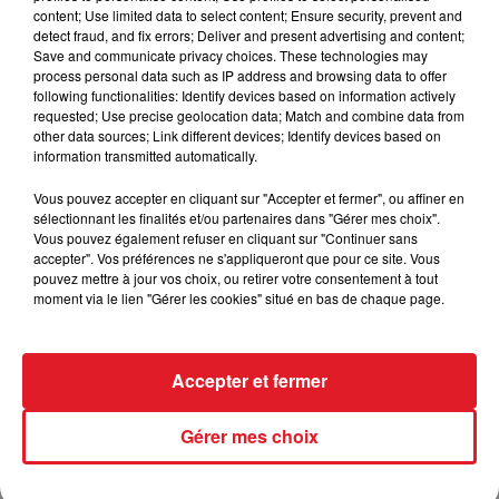
les stations Total.
content; Use limited data to select content; Ensure security, prevent and
detect fraud, and fix errors; Deliver and present advertising and content;
Vous pouvez retrouver toutes les stations
Save and communicate privacy choices. These technologies may
TotalEnergies près de chez vous et leur stock sur
process personal data such as IP address and browsing data to offer
cette
carte actualisée
.
following functionalities: Identify devices based on information actively
requested; Use precise geolocation data; Match and combine data from
other data sources; Link different devices; Identify devices based on
information transmitted automatically.
FIL D'ACTUS
Vous pouvez accepter en cliquant sur "Accepter et fermer", ou affiner en
sélectionnant les finalités et/ou partenaires dans "Gérer mes choix".
Vous pouvez également refuser en cliquant sur "Continuer sans
accepter". Vos préférences ne s'appliqueront que pour ce site. Vous
pouvez mettre à jour vos choix, ou retirer votre consentement à tout
moment via le lien "Gérer les cookies" situé en bas de chaque page.
Accepter et fermer
15 juillet 2026
Gérer mes choix
BÉTHUNE: ENQUÊTE POUR HOMICIDE
VOLONTAIRE EN COURS, APRÈS LA...
Selon les premiers éléments, le logement servait