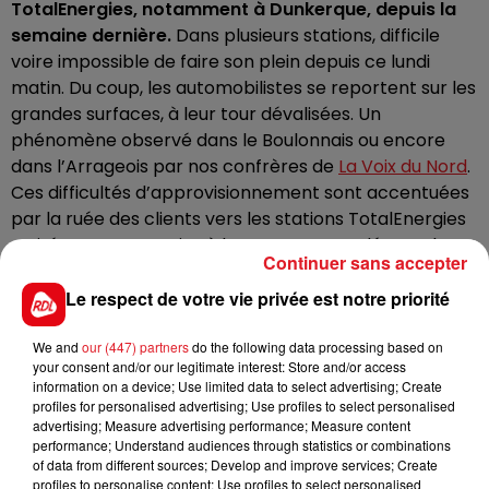
TotalEnergies, notamment à Dunkerque, depuis la
semaine dernière.
Dans plusieurs stations, difficile
voire impossibl
e de faire son plein depuis ce lundi
matin. Du coup, les automobilistes se reportent sur les
grandes surfaces, à leur tour dévalisées. Un
phénomène observé dans le Boulonnais ou encore
dans l’Arrageois par nos confrères de
La Voix du Nord
.
Ces difficultés d’approvisionnement sont accentuées
par la ruée des clients vers les stations TotalEnergies
attirés par
une remise à la pompe
accordée par le
Continuer sans accepter
groupe afin de limiter les hausses de prix (+ 30% de
fréquentation en septembre).
Le respect de votre vie privée est notre priorité
Les grévistes de TotalEnergies ont reconduit ce
We and
our (447) partners
do the following data processing based on
samedi 1er octobre le mouvement pour les salaires
your consent and/or our legitimate interest: Store and/or access
dans trois des cinq raffineries françaises du groupe,
information on a device; Use limited data to select advertising; Create
profiles for personalised advertising; Use profiles to select personalised
selon la CGT qui souhaiterait inscrire dans la durée ce
advertising; Measure advertising performance; Measure content
mouvement lancé à son initiative. Or, si la grève se
performance; Understand audiences through statistics or combinations
poursuit, l’essence pourrait continuer à manquer dans
of data from different sources; Develop and improve services; Create
profiles to personalise content; Use profiles to select personalised