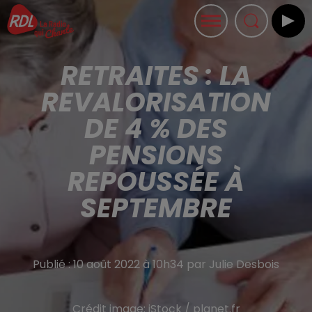
RETRAITES : LA
REVALORISATION
DE 4 % DES
PENSIONS
REPOUSSÉE À
SEPTEMBRE
Publié : 10 août 2022 à 10h34 par Julie Desbois
Crédit image:
iStock / planet.fr