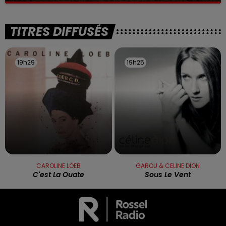
TITRES DIFFUSÉS
19h29
19h29
19h25
19h25
CAROLINE LOEB
GAROU & CELINE DION
C'est La Ouate
Sous Le Vent