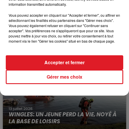
information transmitted automatically.
Vous pouvez accepter en cliquant sur "Accepter et fermer", ou affiner en
sélectionnant les finalités et/ou partenaires dans "Gérer mes choix".
Vous pouvez également refuser en cliquant sur "Continuer sans
accepter". Vos préférences ne s'appliqueront que pour ce site. Vous
pouvez mettre à jour vos choix, ou retirer votre consentement à tout
15 juillet 2026
BÉTHUNE: ENQUÊTE POUR HOMICIDE
moment via le lien "Gérer les cookies" situé en bas de chaque page.
VOLONTAIRE EN COURS, APRÈS LA...
Selon les premiers éléments, le logement servait
Accepter et fermer
à des prostituées
Gérer mes choix
13 juillet 2026
WINGLES: UN JEUNE PERD LA VIE, NOYÉ À
LA BASE DE LOISIRS
La victime a coulé à pic