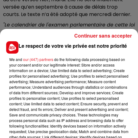
versée qu’en septembre à cause de délais trop
courts. Le texte n’a été adopté que mercredi dernier.
"Le calendrier de l'examen parlementaire de cette loi
n'a pas permis à l'Assurance retraite de déployer
Continuer sans accepter
cette revalorisation sur le paiement de la retraite de
Le respect de votre vie privée est notre priorité
juillet versé en août"
, indique la caisse nationale
d'assurance vieillesse
sur son site internet
.
We and
our (447) partners
do the following data processing based on
Par contre, la revalorisation sera rétroactive pour
your consent and/or our legitimate interest: Store and/or access
information on a device; Use limited data to select advertising; Create
rattraper ce couac. Elle représente un gain de 45
profiles for personalised advertising; Use profiles to select personalised
euros par mois pour une pension de retraite de base
advertising; Measure advertising performance; Measure content
de 1.200 euros mensuels.
performance; Understand audiences through statistics or combinations
of data from different sources; Develop and improve services; Create
profiles to personalise content; Use profiles to select personalised
content; Use limited data to select content; Ensure security, prevent and
detect fraud, and fix errors; Deliver and present advertising and content;
FIL D'ACTUS
Save and communicate privacy choices. These technologies may
process personal data such as IP address and browsing data to offer
following functionalities: Identify devices based on information actively
requested; Use precise geolocation data; Match and combine data from
other data sources; Link different devices; Identify devices based on