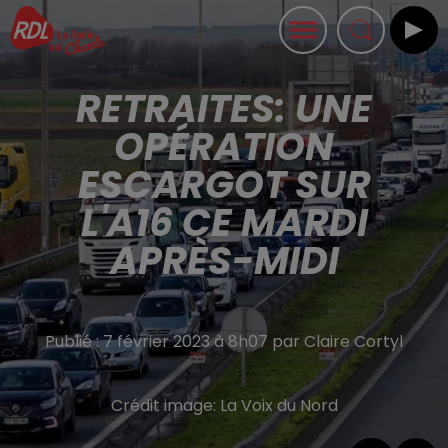
RETRAITES: UNE
OPÉRATION
ESCARGOT SUR
L'A16 CE MARDI
APRÈS-MIDI
Publié : 7 février 2023 à 8h07 par Claire Cortyl
Crédit image:
La Voix du Nord