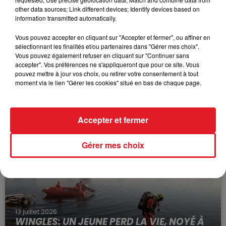
other data sources; Link different devices; Identify devices based on
information transmitted automatically.
Vous pouvez accepter en cliquant sur "Accepter et fermer", ou affiner en
sélectionnant les finalités et/ou partenaires dans "Gérer mes choix".
Vous pouvez également refuser en cliquant sur "Continuer sans
accepter". Vos préférences ne s'appliqueront que pour ce site. Vous
pouvez mettre à jour vos choix, ou retirer votre consentement à tout
moment via le lien "Gérer les cookies" situé en bas de chaque page.
15 juillet 2026
BÉTHUNE: ENQUÊTE POUR HOMICIDE
VOLONTAIRE EN COURS, APRÈS LA...
Accepter et fermer
Selon les premiers éléments, le logement servait
à des prostituées
Gérer mes choix
13 juillet 2026
WINGLES: UN JEUNE PERD LA VIE, NOYÉ À