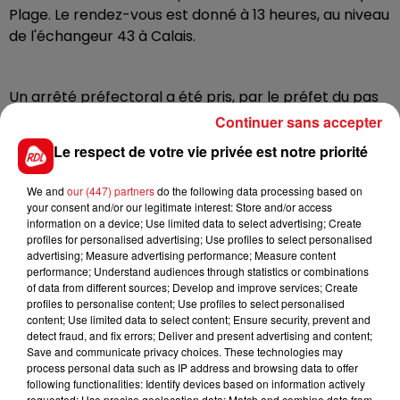
Plage. Le rendez-vous est donné à 13 heures, au niveau
de l'échangeur 43 à Calais.
Un arrêté préfectoral a été pris, par le préfet du pas
de calais, pour le stockage des poids lourds en
Continuer sans accepter
partance pour le Royaume-Uni. Afin d’éviter un
Le respect de votre vie privée est notre priorité
encombrement sur la rocade portuaire, sur l’A16 en
direction du port et du tunnel sous la Manche, les
We and
our (447) partners
do the following data processing based on
camions de plus de 7,5 tonnes seront ainsi mis en
your consent and/or our legitimate interest: Store and/or access
attente puis filtrés à Ghyvelde dans le Dunkerquois,
information on a device; Use limited data to select advertising; Create
profiles for personalised advertising; Use profiles to select personalised
à Saint-Folquin dans le Calaisis, et à Setques dans
advertising; Measure advertising performance; Measure content
l’Audomarois (A26). La mesure pouvait d’ailleurs être
performance; Understand audiences through statistics or combinations
mise en place dès ce lundi à 14 heures.
of data from different sources; Develop and improve services; Create
profiles to personalise content; Use profiles to select personalised
content; Use limited data to select content; Ensure security, prevent and
detect fraud, and fix errors; Deliver and present advertising and content;
Save and communicate privacy choices. These technologies may
process personal data such as IP address and browsing data to offer
FIL D'ACTUS
following functionalities: Identify devices based on information actively
requested; Use precise geolocation data; Match and combine data from