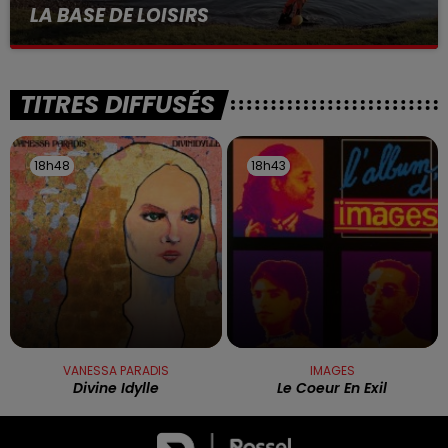
LA BASE DE LOISIRS
La victime a coulé à pic
TITRES DIFFUSÉS
18h48
18h48
18h43
18h43
VANESSA PARADIS
IMAGES
Divine Idylle
Le Coeur En Exil