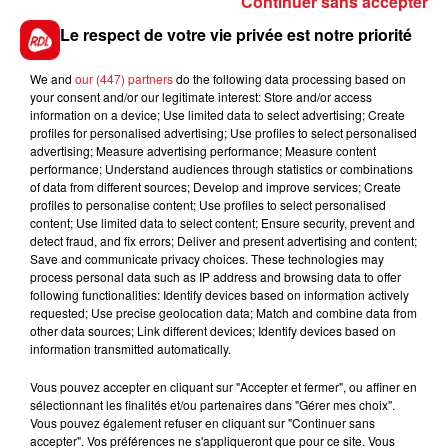
Continuer sans accepter
SAMU s’est posé à proximité pour prendre en charge
le conducteur. L’homme de 32 ans a été héliporté
Le respect de votre vie privée est notre priorité
dans un état grave à l'hôpital de Lille.
We and
our (447) partners
do the following data processing based on
your consent and/or our legitimate interest: Store and/or access
information on a device; Use limited data to select advertising; Create
profiles for personalised advertising; Use profiles to select personalised
FIL D'ACTUS
advertising; Measure advertising performance; Measure content
performance; Understand audiences through statistics or combinations
of data from different sources; Develop and improve services; Create
profiles to personalise content; Use profiles to select personalised
content; Use limited data to select content; Ensure security, prevent and
detect fraud, and fix errors; Deliver and present advertising and content;
Save and communicate privacy choices. These technologies may
process personal data such as IP address and browsing data to offer
following functionalities: Identify devices based on information actively
requested; Use precise geolocation data; Match and combine data from
other data sources; Link different devices; Identify devices based on
15 juillet 2026
information transmitted automatically.
BÉTHUNE: ENQUÊTE POUR HOMICIDE
VOLONTAIRE EN COURS, APRÈS LA...
Vous pouvez accepter en cliquant sur "Accepter et fermer", ou affiner en
sélectionnant les finalités et/ou partenaires dans "Gérer mes choix".
Selon les premiers éléments, le logement servait
Vous pouvez également refuser en cliquant sur "Continuer sans
à des prostituées
accepter". Vos préférences ne s'appliqueront que pour ce site. Vous