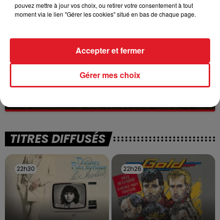
pouvez mettre à jour vos choix, ou retirer votre consentement à tout
moment via le lien "Gérer les cookies" situé en bas de chaque page.
Accepter et fermer
13 juillet 2026
Gérer mes choix
WINGLES: UN JEUNE PERD LA VIE, NOYÉ À
LA BASE DE LOISIRS
La victime a coulé à pic
TITRES DIFFUSÉS
22h30
22h30
22h26
22h26