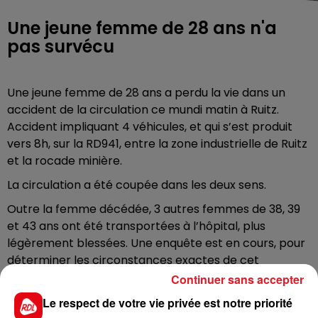
Une jeune femme de 28 ans n'a
pas survécu
Une jeune femme de 28 ans a perdu la vie dans un
accident de la circulation ce mundi matin à Ruitz.
Accident impliquant 4 véhicules, et qui s’est produit
vers 8h, sur la RD941, entre la zone industrielle de Ruitz
et la rocade minière.
La circulation a été coupée dans les deux sens.
Outre la femme décédée, 3 autres femmes de 38, 39
et 43 ans ont été transportées à l’hôpital, plus
légèrement blessées. Une enquête est en cours, pour
déterminer les circonstances exactes de cet
accident.
Continuer sans accepter
Le respect de votre vie privée est notre priorité