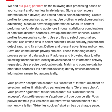
We and
our (447) partners
do the following data processing based on
FIL D'ACTUS
your consent and/or our legitimate interest: Store and/or access
information on a device; Use limited data to select advertising; Create
profiles for personalised advertising; Use profiles to select personalised
advertising; Measure advertising performance; Measure content
performance; Understand audiences through statistics or combinations
of data from different sources; Develop and improve services; Create
profiles to personalise content; Use profiles to select personalised
content; Use limited data to select content; Ensure security, prevent and
detect fraud, and fix errors; Deliver and present advertising and content;
Save and communicate privacy choices. These technologies may
process personal data such as IP address and browsing data to offer
15 juillet 2026
following functionalities: Identify devices based on information actively
BÉTHUNE: ENQUÊTE POUR HOMICIDE
requested; Use precise geolocation data; Match and combine data from
VOLONTAIRE EN COURS, APRÈS LA...
other data sources; Link different devices; Identify devices based on
information transmitted automatically.
Selon les premiers éléments, le logement servait
à des prostituées
Vous pouvez accepter en cliquant sur "Accepter et fermer", ou affiner en
sélectionnant les finalités et/ou partenaires dans "Gérer mes choix".
Vous pouvez également refuser en cliquant sur "Continuer sans
accepter". Vos préférences ne s'appliqueront que pour ce site. Vous
pouvez mettre à jour vos choix, ou retirer votre consentement à tout
moment via le lien "Gérer les cookies" situé en bas de chaque page.