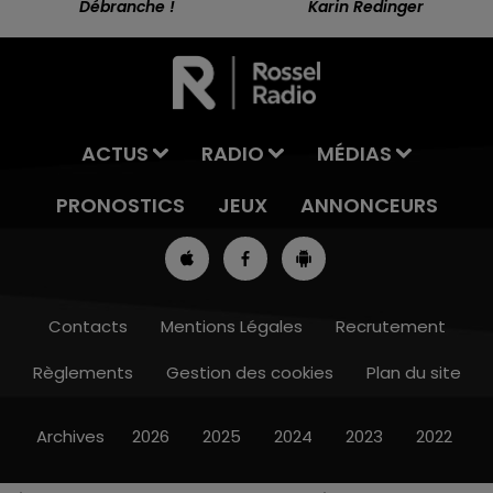
Débranche !
Karin Redinger
ACTUS
RADIO
MÉDIAS
PRONOSTICS
JEUX
ANNONCEURS
Contacts
Mentions Légales
Recrutement
Règlements
Gestion des cookies
Plan du site
13h00 - 16h00
LES APRÈS-MIDI QUI CHANTENT
Archives
2026
2025
2024
2023
2022