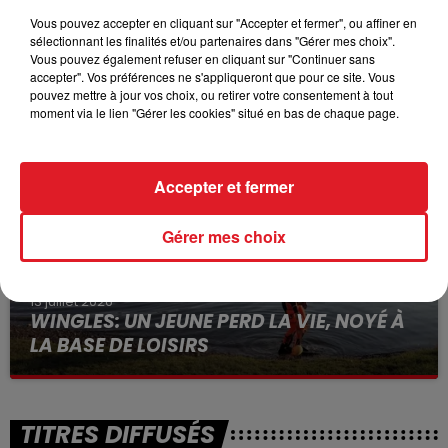
Vous pouvez accepter en cliquant sur "Accepter et fermer", ou affiner en
sélectionnant les finalités et/ou partenaires dans "Gérer mes choix".
15 juillet 2026
Vous pouvez également refuser en cliquant sur "Continuer sans
BÉTHUNE: ENQUÊTE POUR HOMICIDE
accepter". Vos préférences ne s'appliqueront que pour ce site. Vous
VOLONTAIRE EN COURS, APRÈS LA...
pouvez mettre à jour vos choix, ou retirer votre consentement à tout
moment via le lien "Gérer les cookies" situé en bas de chaque page.
Selon les premiers éléments, le logement servait
à des prostituées
Accepter et fermer
Gérer mes choix
13 juillet 2026
WINGLES: UN JEUNE PERD LA VIE, NOYÉ À
LA BASE DE LOISIRS
La victime a coulé à pic
TITRES DIFFUSÉS