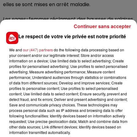
elles se sont mises en arrêt maladie.
Les sages-femmes réclament des hausses de salaires
Continuer sans accepter
et une meilleure reconnaissance de leur métier. La
direction tente de recruter des remplaçants, mais ils
Le respect de votre vie privée est notre priorité
«
ne seront pas effectifs
» d’ici ce week-end. Au moins
une trentaine de femmes ont programmé leur
We and
our (447) partners
do the following data processing based on
accouchement à la clinique de la Côte d’Opale ce
your consent and/or our legitimate interest: Store and/or access
information on a device; Use limited data to select advertising; Create
mois-ci.
profiles for personalised advertising; Use profiles to select personalised
advertising; Measure advertising performance; Measure content
performance; Understand audiences through statistics or combinations
of data from different sources; Develop and improve services; Create
profiles to personalise content; Use profiles to select personalised
FIL D'ACTUS
content; Use limited data to select content; Ensure security, prevent and
detect fraud, and fix errors; Deliver and present advertising and content;
Save and communicate privacy choices. These technologies may
process personal data such as IP address and browsing data to offer
following functionalities: Identify devices based on information actively
requested; Use precise geolocation data; Match and combine data from
other data sources; Link different devices; Identify devices based on
information transmitted automatically.