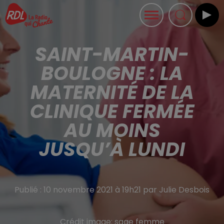
SAINT-MARTIN-
BOULOGNE : LA
MATERNITÉ DE LA
CLINIQUE FERMÉE
AU MOINS
JUSQU’À LUNDI
Publié : 10 novembre 2021 à 19h21 par Julie Desbois
Crédit image:
sage femme