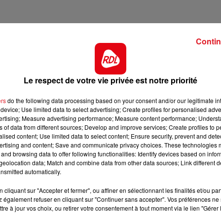
Contin
L’ÉVÈNEMENT
 pratique du sport, et notamment nautique. De nombreuses
Le respect de votre vie privée est notre priorité
canoë sont organisées toute la semaine.
ers
do the following data processing based on your consent and/or our legitimate int
device; Use limited data to select advertising; Create profiles for personalised adver
vertising; Measure advertising performance; Measure content performance; Unders
ns of data from different sources; Develop and improve services; Create profiles to 
alised content; Use limited data to select content; Ensure security, prevent and detect
ertising and content; Save and communicate privacy choices. These technologies
and browsing data to offer following functionalities: Identify devices based on infor
eolocation data; Match and combine data from other data sources; Link different de
nsmitted automatically.
cliquant sur "Accepter et fermer", ou affiner en sélectionnant les finalités et/ou pa
 également refuser en cliquant sur "Continuer sans accepter". Vos préférences ne 
tre à jour vos choix, ou retirer votre consentement à tout moment via le lien "Gérer 