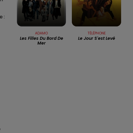
13h00 - 16h00
LES APRÈS-MIDI QUI CHANTENT
e :
ADAMO
TÉLÉPHONE
Les Filles Du Bord De
Le Jour S'est Levé
Mer
e