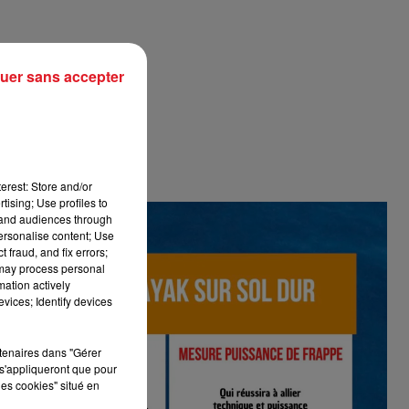
uer sans accepter
erest: Store and/or
tising; Use profiles to
tand audiences through
personalise content; Use
 fraud, and fix errors;
 may process personal
mation actively
vices; Identify devices
rtenaires dans "Gérer
s'appliqueront que pour
les cookies" situé en