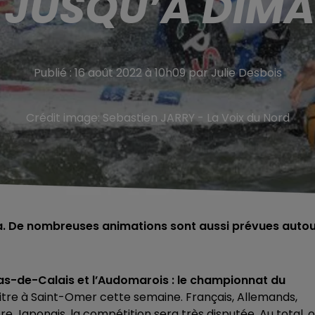
 JUSQU’À DIM
Publié : 16 août 2022 à 10h09 par Julie Desbois
Crédit image:
Sebastien JARRY - La Voix du Nord
Aa. De nombreuses animations sont aussi prévues auto
Pas-de-Calais et l’Audomarois : le championnat du
titre à Saint-Omer cette semaine. Français, Allemands,
re Japonais, la compétition sera très disputée. Au total, 