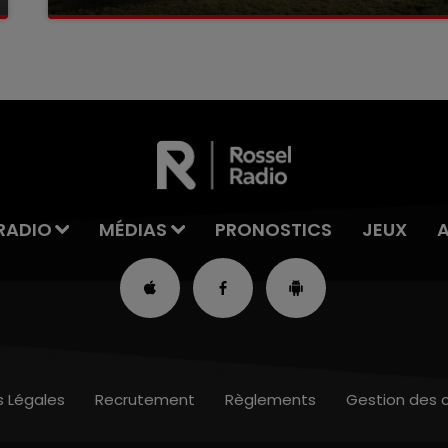
La victime a coulé à pic
RADIO
MÉDIAS
PRONOSTICS
JEUX
s Légales
Recrutement
Règlements
Gestion des 