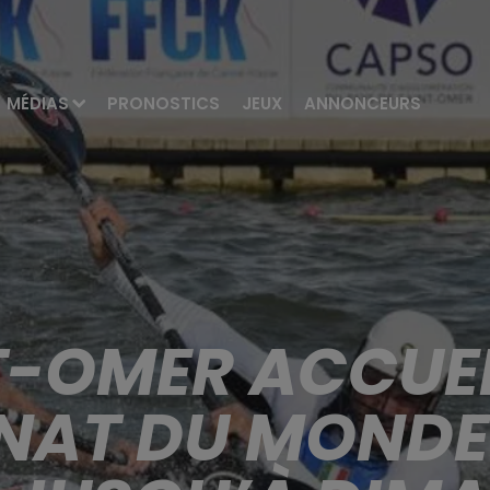
MÉDIAS
PRONOSTICS
JEUX
ANNONCEURS
-OMER ACCUEI
AT DU MONDE