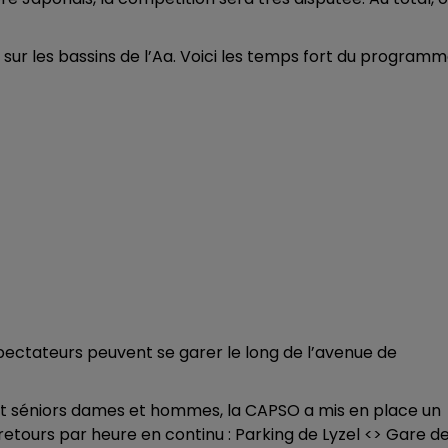
12h00 - 13h00
RDL & VOUS
ur les bassins de l’Aa. Voici les temps fort du programm
spectateurs peuvent se garer le long de l’avenue de
1 et séniors dames et hommes, la CAPSO a mis en place un
etours par heure en continu : Parking de Lyzel <> Gare d