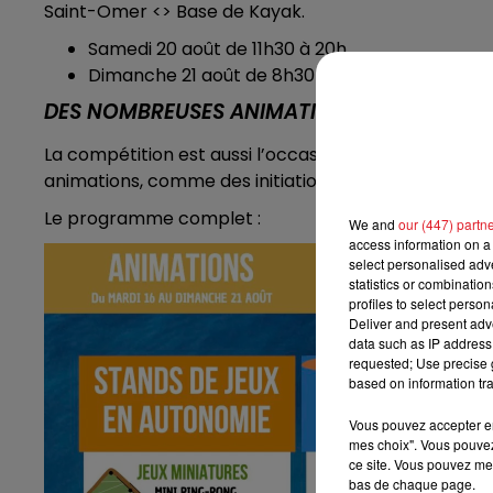
Saint-Omer <> Base de Kayak.
Samedi 20 août de 11h30 à 20h
Dimanche 21 août de 8h30 à 18h30
DES NOMBREUSES ANIMATIONS AUTOUR DE 
La compétition est aussi l’occasion de valoriser la
animations, comme des initiations au paddle ou au 
Le programme complet :
We and
our (447) partn
access information on a 
select personalised ad
statistics or combinatio
profiles to select person
Deliver and present adv
data such as IP address 
requested; Use precise g
based on information tra
Vous pouvez accepter en 
mes choix". Vous pouvez
ce site. Vous pouvez met
bas de chaque page.