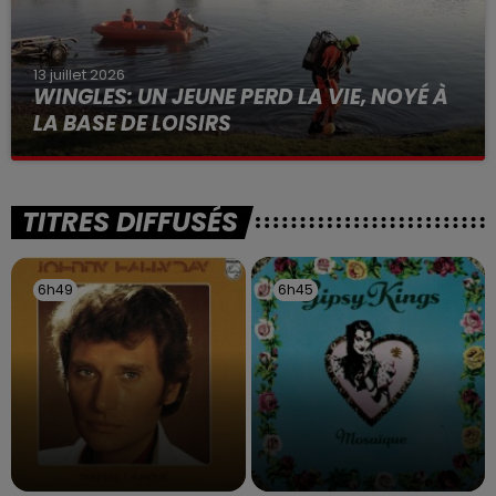
13 juillet 2026
WINGLES: UN JEUNE PERD LA VIE, NOYÉ À
LA BASE DE LOISIRS
La victime a coulé à pic
TITRES DIFFUSÉS
6h49
6h49
6h45
6h45