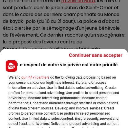
D’après nos confrères de
La Voix du Nord
, les faits se
sont produits dans le jardin public de Saint-Omer et
dans le cadre des derniers championnats du Monde
de kayak-polo (du 16 au 21 aout).
La police a d'abord
était alertée par le témoignage d'un
jeune bénévole
de l'évènement. Ce dernier raconte qu'un sexagénaire
lui a proposé des faveurs contre de
l’argent.
L’agresseur était lui aussi bénévole.
Continuer sans accepter
L'homme a déjà été condamné pour des faits
Le respect de votre vie privée est notre priorité
similaires en 2017. En plus des quatre ans de prison, il
est condamné à sept ans de soins socio-judiciaires,
We and
our (447) partners
do the following data processing based on
avec obligation de soins psychologiques et
your consent and/or our legitimate interest: Store and/or access
psychiatriques, réparation des dommages,
information on a device; Use limited data to select advertising; Create
interdiction d’entrer en contact avec les victimes et
profiles for personalised advertising; Use profiles to select personalised
advertising; Measure advertising performance; Measure content
tout mineur, et interdiction définitive d’exercer des
performance; Understand audiences through statistics or combinations
activités bénévoles impliquant un contact avec des
of data from different sources; Develop and improve services; Create
mineurs. Le prévenu dispose de dix jours pour faire
profiles to personalise content; Use profiles to select personalised
content; Use limited data to select content; Ensure security, prevent and
appel.
detect fraud, and fix errors; Deliver and present advertising and content;