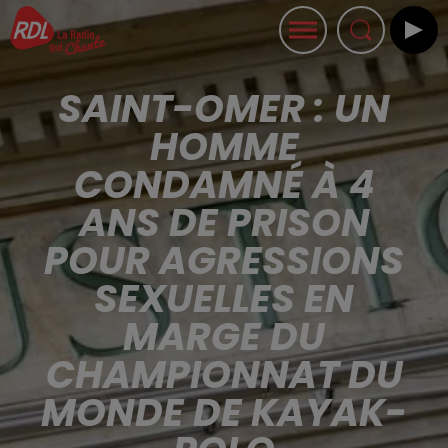
SAINT-OMER : UN
HOMME
CONDAMNÉ À 4
ANS DE PRISON
POUR AGRESSIONS
SEXUELLES EN
MARGE DU
CHAMPIONNAT DU
MONDE DE KAYAK-