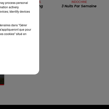
BILLY PAUL
INDOCHINE
 may process personal
Your Song
3 Nuits Par Semaine
mation actively
7h00 - 10h00
vices; Identify devices
RDL WEEK-END
rtenaires dans "Gérer
s'appliqueront que pour
les cookies" situé en