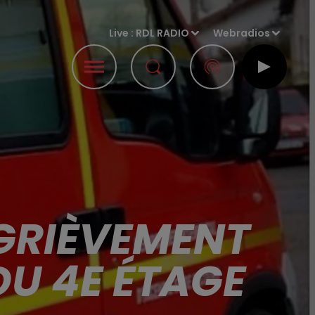
Live :
RDL RADIO
Webradios
GRIÈVEMENT
DU 4E ÉTAGE