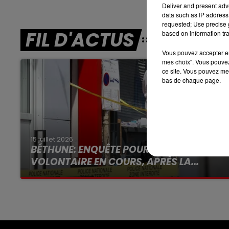
Deliver and present adv
data such as IP address 
7h00 - 10h00
requested; Use precise g
RDL WEEK-END
FIL D'ACTUS
based on information tra
Vous pouvez accepter en 
mes choix". Vous pouvez
ce site. Vous pouvez met
bas de chaque page.
15 juillet 2026
BÉTHUNE: ENQUÊTE POUR HOMICIDE
VOLONTAIRE EN COURS, APRÈS LA...
Selon les premiers éléments, le logement
servait à des prostituées