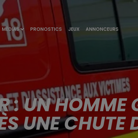
MÉDIAS
PRONOSTICS
JEUX
ANNONCEURS
R : UN HOMME 
ÈS UNE CHUTE 