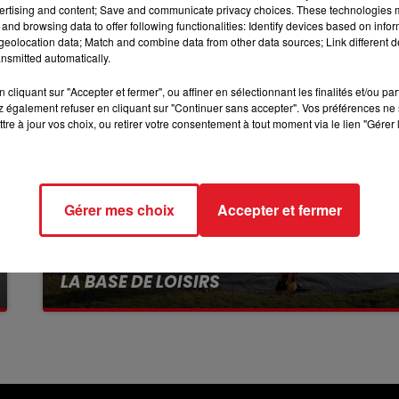
ertising and content; Save and communicate privacy choices. These technologies
and browsing data to offer following functionalities: Identify devices based on infor
10h00 - 12h00
eolocation data; Match and combine data from other data sources; Link different de
RDL WEEKEND
nsmitted automatically.
cliquant sur "Accepter et fermer", ou affiner en sélectionnant les finalités et/ou pa
 également refuser en cliquant sur "Continuer sans accepter". Vos préférences ne 
tre à jour vos choix, ou retirer votre consentement à tout moment via le lien "Gérer 
Gérer mes choix
Accepter et fermer
13 juillet 2026
WINGLES: UN JEUNE PERD LA VIE, NOYÉ À
LA BASE DE LOISIRS
La victime a coulé à pic