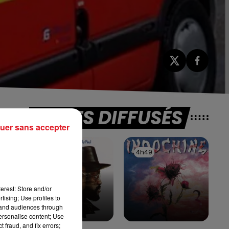
TITRES DIFFUSÉS
uer sans accepter
4h53
4h53
4h49
4h49
erest: Store and/or
tising; Use profiles to
tand audiences through
personalise content; Use
 fraud, and fix errors;