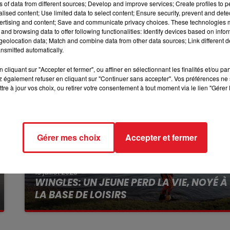
ns of data from different sources; Develop and improve services; Create profiles to 
alised content; Use limited data to select content; Ensure security, prevent and detect
10h00 - 12h00
r les circonstances précises de l’accident.
ertising and content; Save and communicate privacy choices. These technologies
RDL WEEKEND
and browsing data to offer following functionalities: Identify devices based on infor
eolocation data; Match and combine data from other data sources; Link different de
nsmitted automatically.
cliquant sur "Accepter et fermer", ou affiner en sélectionnant les finalités et/ou pa
 également refuser en cliquant sur "Continuer sans accepter". Vos préférences ne 
tre à jour vos choix, ou retirer votre consentement à tout moment via le lien "Gérer 
Gérer mes choix
Accepter et fermer
13 juillet 2026
WINGLES: UN JEUNE PERD LA VIE, NOYÉ À
LA BASE DE LOISIRS
La victime a coulé à pic