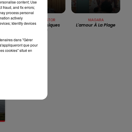
personalise content; Use
 fraud, and fix errors;
7h00 - 10h00
 may process personal
RDL WEEK-END
mation actively
THIERRY PASTOR
NIAGARA
vices; Identify devices
Sur Des Musiques
L'amour À La Plage
Noires
rtenaires dans "Gérer
s'appliqueront que pour
les cookies" situé en