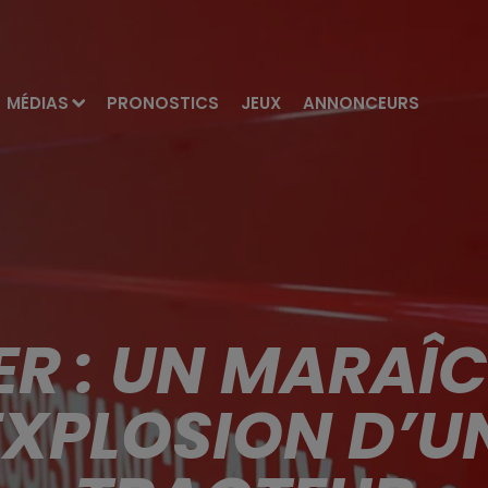
MÉDIAS
PRONOSTICS
JEUX
ANNONCEURS
R : UN MARAÎ
EXPLOSION D’U