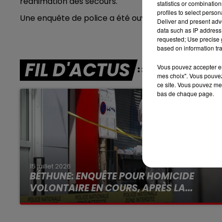
réanimation des secours.
statistics or combinatio
profiles to select person
7h00 - 10h00
Une enquête de police a été ouverte pour détermine
Deliver and present adv
RDL WEEK-END
data such as IP address 
requested; Use precise g
based on information tra
FIL D'ACTUS
Vous pouvez accepter en 
mes choix". Vous pouvez
ce site. Vous pouvez met
bas de chaque page.
15 juillet 2026
BÉTHUNE: ENQUÊTE POUR HOMICIDE
VOLONTAIRE EN COURS, APRÈS LA...
Selon les premiers éléments, le logement
servait à des prostituées