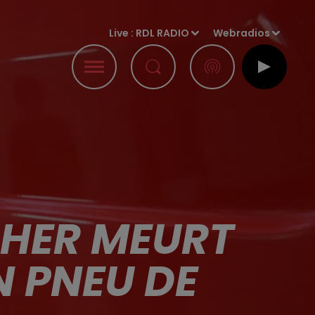
Live :
RDL RADIO
Webradios
CHER MEURT
N PNEU DE