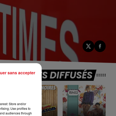
TITRES DIFFUSÉS
t
uer sans accepter
15h06
15h06
15h02
15h02
on
erest: Store and/or
tising; Use profiles to
tand audiences through