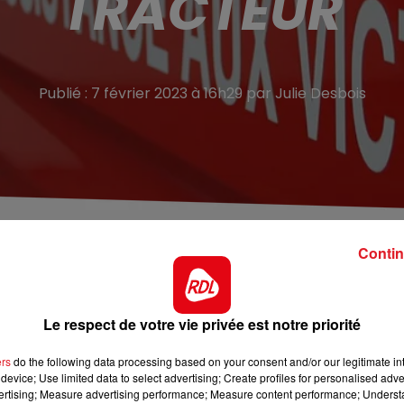
TRACTEUR
Publié : 7 février 2023 à 16h29 par Julie Desbois
pneu de tracteur. Le pneumatique aurait explosé éjectan
Contin
on exploitation de Saint-Omer, chemin du Ketestrom.
Le respect de votre vie privée est notre priorité
du Nord
, l’homme âgé de 56 ans a été victime de l’explosi
a roue. Le pneu aurait alors éjecté une pièce métallique qui
ers
do the following data processing based on your consent and/or our legitimate int
device; Use limited data to select advertising; Create profiles for personalised adver
er a succombé à ses blessures malgré les tentatives de
vertising; Measure advertising performance; Measure content performance; Unders