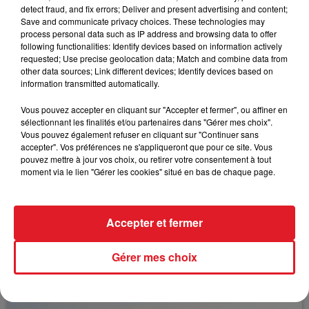
detect fraud, and fix errors; Deliver and present advertising and content;
L’autopsie du corps est prévue ce mardi, et devrait
Save and communicate privacy choices. These technologies may
permettre de déterminer les causes du décès.
process personal data such as IP address and browsing data to offer
following functionalities: Identify devices based on information actively
requested; Use precise geolocation data; Match and combine data from
other data sources; Link different devices; Identify devices based on
information transmitted automatically.
FIL D'ACTUS
Vous pouvez accepter en cliquant sur "Accepter et fermer", ou affiner en
sélectionnant les finalités et/ou partenaires dans "Gérer mes choix".
Vous pouvez également refuser en cliquant sur "Continuer sans
accepter". Vos préférences ne s'appliqueront que pour ce site. Vous
pouvez mettre à jour vos choix, ou retirer votre consentement à tout
moment via le lien "Gérer les cookies" situé en bas de chaque page.
Accepter et fermer
15 juillet 2026
BÉTHUNE: ENQUÊTE POUR HOMICIDE
Gérer mes choix
VOLONTAIRE EN COURS, APRÈS LA...
Selon les premiers éléments, le logement servait
à des prostituées