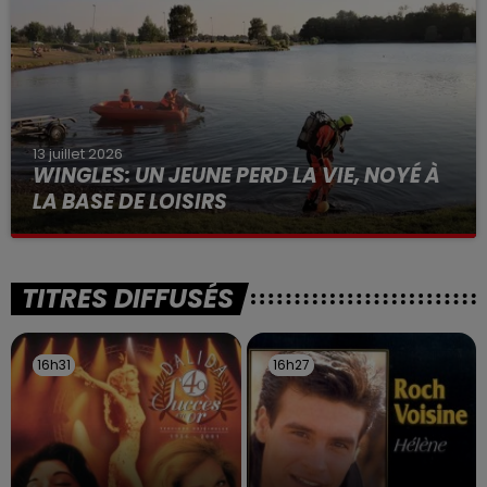
13 juillet 2026
WINGLES: UN JEUNE PERD LA VIE, NOYÉ À
LA BASE DE LOISIRS
La victime a coulé à pic
TITRES DIFFUSÉS
16h31
16h31
16h27
16h27