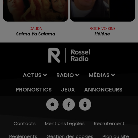
DALIDA
ROCH VOISINE
Salma Ya Salama
Hélène
ACTUS
RADIO
MÉDIAS
PRONOSTICS
JEUX
ANNONCEURS
Contacts
Mentions Légales
Recrutement
Règlements
Gestion des cookies
Plan du site