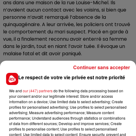
ans dans une maison de la rue Louise-Michel. Ils
n’avaient aucun contact avec les voisins, si bien que
personne n’avait remarqué l’absence de la
quinquagénaire. A leur arrivée, les policiers ont trouvé
le comportement du mari suspect. Placé en garde à
vue, il a finalement reconnu avoir enterré sa femme
dans le jardin, tout en niant l’avoir tuée. Il évoque un
malaise fatal et dit avoir paniqué.
Dimanche matin, les enquêteurs ont découvert le
Continuer sans accepter
corps de la victime. Le cadavre était recroquevillé à
Le respect de votre vie privée est notre priorité
plus d’un mètre de profondeur, enveloppé dans des
draps et des sacs poubelle. Les premiers éléments
We and
our (447) partners
do the following data processing based on
indiquent que le décès remonte à plusieurs mois.
your consent and/or our legitimate interest: Store and/or access
information on a device; Use limited data to select advertising; Create
Le fils du couple, qui avait quitté le domicile vendredi
profiles for personalised advertising; Use profiles to select personalised
soir a été interpellé dimanche à Clermont-Ferrand, et
advertising; Measure advertising performance; Measure content
placé en garde à vue. Son audition est en cours. Les
performance; Understand audiences through statistics or combinations
of data from different sources; Develop and improve services; Create
enquêteurs cherchent à déterminer s’il a pu jouer un
profiles to personalise content; Use profiles to select personalised
rôle dans l’affaire.
content; Use limited data to select content; Ensure security, prevent and