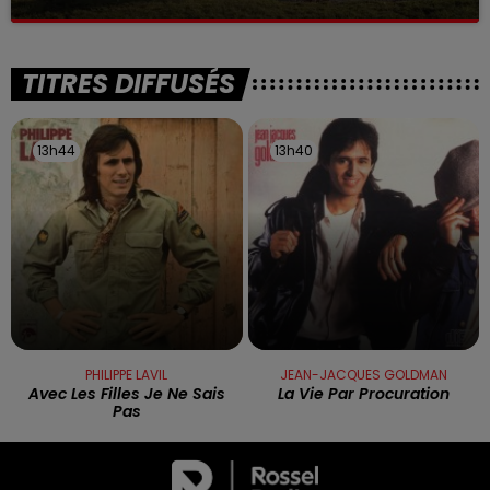
La victime a coulé à pic
TITRES DIFFUSÉS
13h44
13h44
13h40
13h40
PHILIPPE LAVIL
JEAN-JACQUES GOLDMAN
Avec Les Filles Je Ne Sais
La Vie Par Procuration
Pas