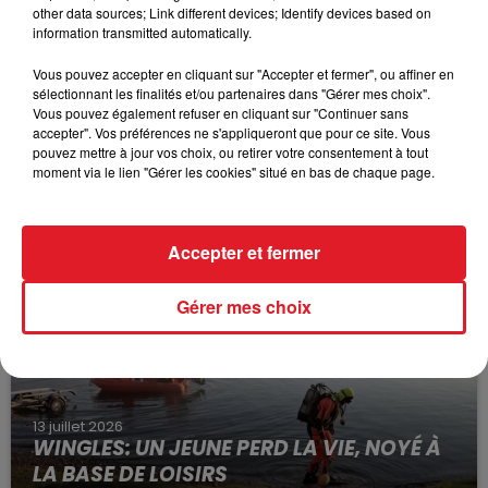
other data sources; Link different devices; Identify devices based on
information transmitted automatically.
Vous pouvez accepter en cliquant sur "Accepter et fermer", ou affiner en
sélectionnant les finalités et/ou partenaires dans "Gérer mes choix".
Vous pouvez également refuser en cliquant sur "Continuer sans
accepter". Vos préférences ne s'appliqueront que pour ce site. Vous
pouvez mettre à jour vos choix, ou retirer votre consentement à tout
15 juillet 2026
BÉTHUNE: ENQUÊTE POUR HOMICIDE
moment via le lien "Gérer les cookies" situé en bas de chaque page.
VOLONTAIRE EN COURS, APRÈS LA...
Selon les premiers éléments, le logement servait
Accepter et fermer
à des prostituées
Gérer mes choix
13 juillet 2026
WINGLES: UN JEUNE PERD LA VIE, NOYÉ À
LA BASE DE LOISIRS