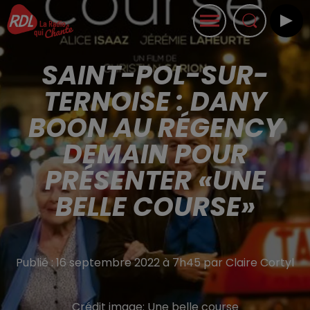
SAINT-POL-SUR-
TERNOISE : DANY
BOON AU RÉGENCY
DEMAIN POUR
PRÉSENTER «UNE
BELLE COURSE»
Publié : 16 septembre 2022 à 7h45 par Claire Cortyl
Crédit image:
Une belle course