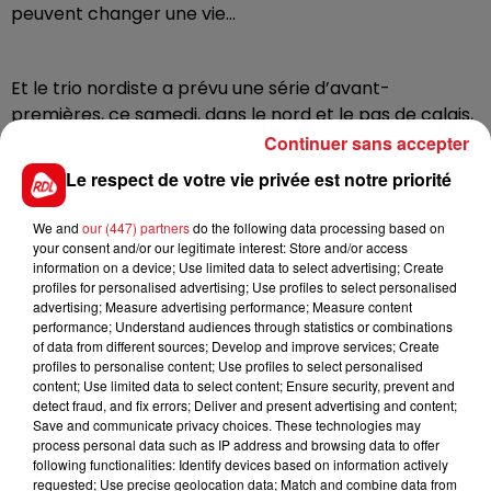
peuvent changer une vie…
Et le trio nordiste a prévu une série d’avant-
premières, ce samedi, dans le nord et le pas de calais,
notamment au Régency de Saint-Pol-Sur-Ternoise, à
Continuer sans accepter
14 heures. D’autres avant-premières sont
Le respect de votre vie privée est notre priorité
programmées au Mégarama d’Arras, à 17h15, au
Kinépolis de Lomme à 20h, puis à l’UGC de Lille, à
We and
our (447) partners
do the following data processing based on
20h45. Dany Boon et Christian Carion vont participer
your consent and/or our legitimate interest: Store and/or access
information on a device; Use limited data to select advertising; Create
à toutes ces dates. Line Renaud, elle, est attendue
profiles for personalised advertising; Use profiles to select personalised
pour la séance de Lomme uniquement. La productrice
advertising; Measure advertising performance; Measure content
Laure Irrman est aussi de la partie.
performance; Understand audiences through statistics or combinations
of data from different sources; Develop and improve services; Create
profiles to personalise content; Use profiles to select personalised
content; Use limited data to select content; Ensure security, prevent and
detect fraud, and fix errors; Deliver and present advertising and content;
FIL D'ACTUS
Save and communicate privacy choices. These technologies may
process personal data such as IP address and browsing data to offer
following functionalities: Identify devices based on information actively
requested; Use precise geolocation data; Match and combine data from