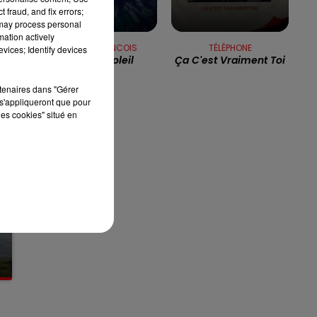
 fraud, and fix errors;
13h00 - 16h00
 may process personal
LES APRÈS-MIDI QUI CHANTENT
mation actively
CLAUDE FRANCOIS
TÉLÉPHONE
vices; Identify devices
Toi Et Le Soleil
Ça C'est Vraiment Toi
rtenaires dans "Gérer
s'appliqueront que pour
les cookies" situé en