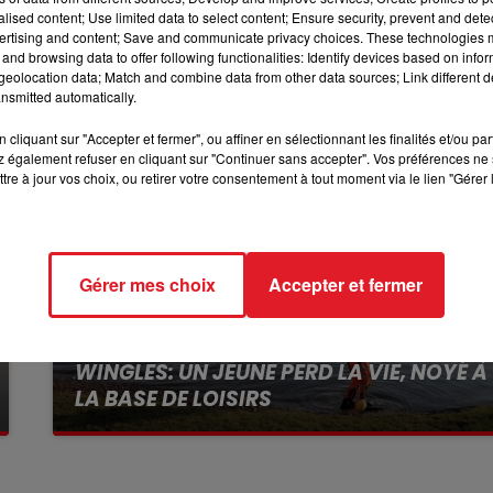
alised content; Use limited data to select content; Ensure security, prevent and detect
12h00 - 13h00
ertising and content; Save and communicate privacy choices. These technologies
RDL & VOUS
and browsing data to offer following functionalities: Identify devices based on infor
eolocation data; Match and combine data from other data sources; Link different de
nsmitted automatically.
cliquant sur "Accepter et fermer", ou affiner en sélectionnant les finalités et/ou pa
 également refuser en cliquant sur "Continuer sans accepter". Vos préférences ne 
tre à jour vos choix, ou retirer votre consentement à tout moment via le lien "Gérer 
Gérer mes choix
Accepter et fermer
13 juillet 2026
WINGLES: UN JEUNE PERD LA VIE, NOYÉ À
LA BASE DE LOISIRS
La victime a coulé à pic