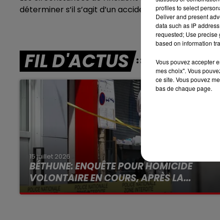
profiles to select person
déterminer s’il s’agit d’un accident domestique.
7h00 - 10h00
Deliver and present adv
DEBOUT C'EST L'HEURE
data such as IP address 
requested; Use precise g
based on information tra
FIL D'ACTUS
Vous pouvez accepter en 
mes choix". Vous pouvez
ce site. Vous pouvez met
bas de chaque page.
15 juillet 2026
BÉTHUNE: ENQUÊTE POUR HOMICIDE
VOLONTAIRE EN COURS, APRÈS LA...
Selon les premiers éléments, le logement
servait à des prostituées