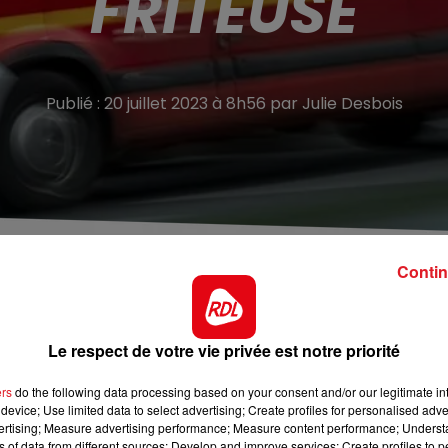
FRITEUSE
Publié : 20 juillet 2023 à 8h56 par Julie Desbois
Contin
Pol-sur-Ternoise
. Une femme de 71 ans a été retrouvée
Le respect de votre vie privée est notre priorité
rrivée sur place peu après 20h, les pompiers n'ont pas réus
Jean Jaurès était totalement enfumée. Selon les secours, 
ers
do the following data processing based on your consent and/or our legitimate int
device; Use limited data to select advertising; Create profiles for personalised adver
vertising; Measure advertising performance; Measure content performance; Unders
. Une enquête de gendarmerie a été ouverte pour
ns of data from different sources; Develop and improve services; Create profiles to 