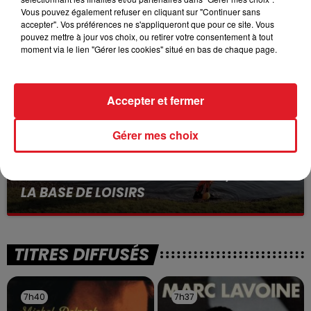
BÉTHUNE: ENQUÊTE POUR HOMICIDE
Vous pouvez également refuser en cliquant sur "Continuer sans
VOLONTAIRE EN COURS, APRÈS LA...
accepter". Vos préférences ne s'appliqueront que pour ce site. Vous
Selon les premiers éléments, le logement servait
pouvez mettre à jour vos choix, ou retirer votre consentement à tout
moment via le lien "Gérer les cookies" situé en bas de chaque page.
à des prostituées
Accepter et fermer
Gérer mes choix
13 juillet 2026
WINGLES: UN JEUNE PERD LA VIE, NOYÉ À
LA BASE DE LOISIRS
La victime a coulé à pic
TITRES DIFFUSÉS
7h40
7h40
7h37
7h37