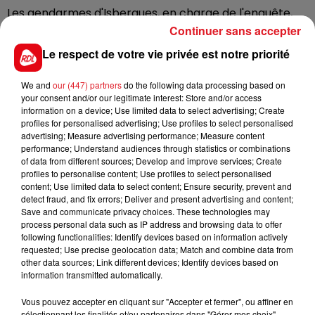
Les gendarmes d'Isbergues, en charge de l'enquête,
recherchent des témoignages pouvant les aiguiller
Continuer sans accepter
sur les circonstances de l’accident, et notamment un
Le respect de votre vie privée est notre priorité
cycliste, qui se trouvait sur la chaussée au moment de
l’accident. Toute personne ayant des infos doit
We and
our (447) partners
do the following data processing based on
contacter le 03 21 54 72 15
your consent and/or our legitimate interest: Store and/or access
information on a device; Use limited data to select advertising; Create
profiles for personalised advertising; Use profiles to select personalised
advertising; Measure advertising performance; Measure content
performance; Understand audiences through statistics or combinations
FIL D'ACTUS
of data from different sources; Develop and improve services; Create
profiles to personalise content; Use profiles to select personalised
content; Use limited data to select content; Ensure security, prevent and
detect fraud, and fix errors; Deliver and present advertising and content;
Save and communicate privacy choices. These technologies may
process personal data such as IP address and browsing data to offer
following functionalities: Identify devices based on information actively
requested; Use precise geolocation data; Match and combine data from
other data sources; Link different devices; Identify devices based on
information transmitted automatically.
Vous pouvez accepter en cliquant sur "Accepter et fermer", ou affiner en
15 juillet 2026
sélectionnant les finalités et/ou partenaires dans "Gérer mes choix".