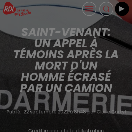
SAINT-VENANT:
UN APPEL À
TÉMOINS APRÈS LA
MORT D'UN
HOMME ÉCRASÉ
PAR UN CAMION
Publié : 22 septembre 2022 à 8h48 par Claire Cortyl
Crédit image:
photo d'illustration