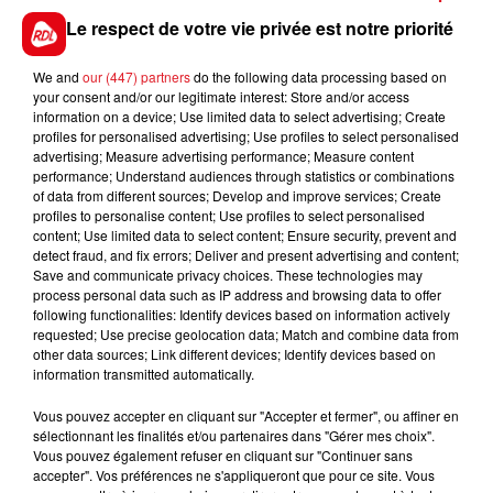
également prévu à 13h devant le cimetière toujours
Le respect de votre vie privée est notre priorité
pour établir un parcours dans une autre direction.
We and
our (447) partners
do the following data processing based on
your consent and/or our legitimate interest: Store and/or access
information on a device; Use limited data to select advertising; Create
profiles for personalised advertising; Use profiles to select personalised
FIL D'ACTUS
advertising; Measure advertising performance; Measure content
performance; Understand audiences through statistics or combinations
of data from different sources; Develop and improve services; Create
profiles to personalise content; Use profiles to select personalised
content; Use limited data to select content; Ensure security, prevent and
detect fraud, and fix errors; Deliver and present advertising and content;
Save and communicate privacy choices. These technologies may
process personal data such as IP address and browsing data to offer
following functionalities: Identify devices based on information actively
requested; Use precise geolocation data; Match and combine data from
other data sources; Link different devices; Identify devices based on
15 juillet 2026
information transmitted automatically.
BÉTHUNE: ENQUÊTE POUR HOMICIDE
VOLONTAIRE EN COURS, APRÈS LA...
Vous pouvez accepter en cliquant sur "Accepter et fermer", ou affiner en
Selon les premiers éléments, le logement servait
sélectionnant les finalités et/ou partenaires dans "Gérer mes choix".
Vous pouvez également refuser en cliquant sur "Continuer sans
à des prostituées
accepter". Vos préférences ne s'appliqueront que pour ce site. Vous