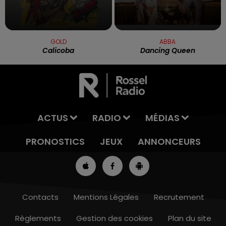
GOLD
ABBA
Calicoba
Dancing Queen
ACTUS
RADIO
MÉDIAS
PRONOSTICS
JEUX
ANNONCEURS
Contacts
Mentions Légales
Recrutement
Règlements
Gestion des cookies
Plan du site
13h00 - 16h00