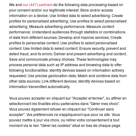
We and
our (447) partners
do the following data processing based on
FIL D'ACTUS
your consent and/or our legitimate interest: Store and/or access
information on a device; Use limited data to select advertising; Create
profiles for personalised advertising; Use profiles to select personalised
advertising; Measure advertising performance; Measure content
performance; Understand audiences through statistics or combinations
of data from different sources; Develop and improve services; Create
profiles to personalise content; Use profiles to select personalised
content; Use limited data to select content; Ensure security, prevent and
detect fraud, and fix errors; Deliver and present advertising and content;
Save and communicate privacy choices. These technologies may
process personal data such as IP address and browsing data to offer
15 juillet 2026
following functionalities: Identify devices based on information actively
BÉTHUNE: ENQUÊTE POUR HOMICIDE
requested; Use precise geolocation data; Match and combine data from
VOLONTAIRE EN COURS, APRÈS LA...
other data sources; Link different devices; Identify devices based on
information transmitted automatically.
Selon les premiers éléments, le logement servait
à des prostituées
Vous pouvez accepter en cliquant sur "Accepter et fermer", ou affiner en
sélectionnant les finalités et/ou partenaires dans "Gérer mes choix".
Vous pouvez également refuser en cliquant sur "Continuer sans
accepter". Vos préférences ne s'appliqueront que pour ce site. Vous
pouvez mettre à jour vos choix, ou retirer votre consentement à tout
moment via le lien "Gérer les cookies" situé en bas de chaque page.