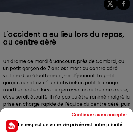
L'accident a eu lieu lors du repas,
au centre aéré
Un drame ce mardi à Sancourt, près de Cambrai, ou
un petit garçon de 7 ans est mort au centre aéré,
victime d’un étouffement, en déjeunant. Le petit
garçon aurait avalé un babybel(un petit fromage
rond) en entier, lors d’un jeu avec un autre camarade,
et se serait étouffé. Il n’a pas pu être ranimé malgré la
prise en charge rapide de l’équipe du centre aéré, puis
des secours.
Continuer sans accepter
Le respect de votre vie privée est notre priorité