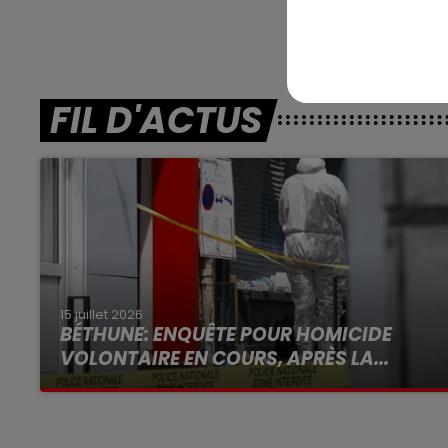
FIL D'ACTUS
15 juillet 2026
BÉTHUNE: ENQUÊTE POUR HOMICIDE
VOLONTAIRE EN COURS, APRÈS LA...
Selon les premiers éléments, le logement
servait à des prostituées