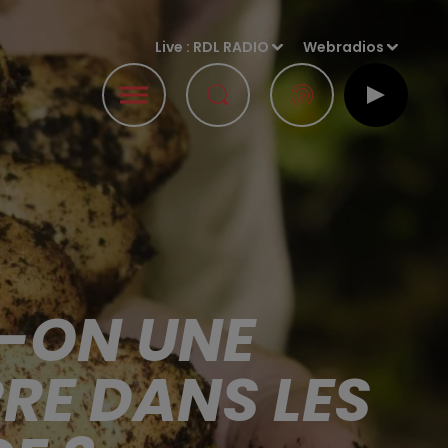
Live :
RDL RADIO
Webradios
T-ON UNE
RE DANS LES