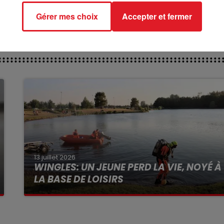
Gérer mes choix
Accepter et fermer
13 juillet 2026
WINGLES: UN JEUNE PERD LA VIE, NOYÉ À
LA BASE DE LOISIRS
La victime a coulé à pic