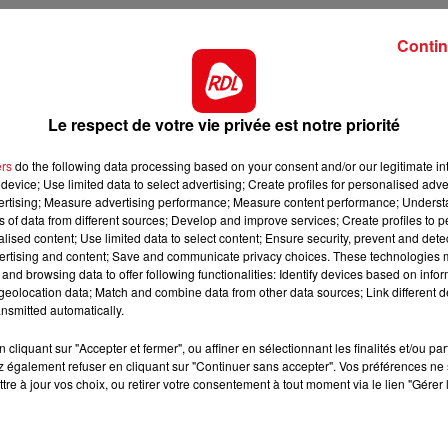
ut en France, le département du Nord est partiellement
h00 - 19h00
7h
Contin
uillet le moins pluvieux jamais enregistré, la préfecture du
UKEBOX RDL
DEBOUT 
 portion du territoire, le bassin de l'Yser, dans les Flandre
Le respect de votre vie privée est notre priorité
e d'irriguer les cultures : dans cette zone, qui
ers
do the following data processing based on your consent and/or our legitimate int
tions sont drastiques. Seuls les "légumes frais" peuvent
device; Use limited data to select advertising; Create profiles for personalised adver
 régional, la pomme de terre ne bénéficie pas de ces
vertising; Measure advertising performance; Measure content performance; Unders
ns of data from different sources; Develop and improve services; Create profiles to 
alised content; Use limited data to select content; Ensure security, prevent and detect
ertising and content; Save and communicate privacy choices. These technologies
and browsing data to offer following functionalities: Identify devices based on infor
eolocation data; Match and combine data from other data sources; Link different de
 agriculteurs craignent de ne pas parvenir à les vendre.
nsmitted automatically.
ables, notamment pour faire des frites. Les producteurs
%. Si la pomme de terre se fait rare, ce sont les
cliquant sur "Accepter et fermer", ou affiner en sélectionnant les finalités et/ou pa
 également refuser en cliquant sur "Continuer sans accepter". Vos préférences ne 
des prix est à craindre.
tre à jour vos choix, ou retirer votre consentement à tout moment via le lien "Gérer 