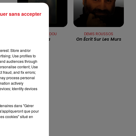
00 - 10h00
12h00 - 13h00
uer sans accepter
C'EST L'HEURE
RDL & VOU
s,
MICHEL SARDOU
DEMIS ROUSSOS
Musica
On Écrit Sur Les Murs
erest: Store and/or
tising; Use profiles to
tand audiences through
personalise content; Use
 fraud, and fix errors;
 may process personal
mation actively
vices; Identify devices
rtenaires dans "Gérer
s'appliqueront que pour
les cookies" situé en