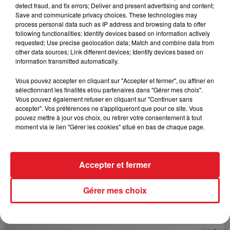
detect fraud, and fix errors; Deliver and present advertising and content;
— TER Hauts-de-France (@TERHDF)
July 1, 2022
Save and communicate privacy choices. These technologies may
process personal data such as IP address and browsing data to offer
following functionalities: Identify devices based on information actively
requested; Use precise geolocation data; Match and combine data from
other data sources; Link different devices; Identify devices based on
information transmitted automatically.
FIL D'ACTUS
Vous pouvez accepter en cliquant sur "Accepter et fermer", ou affiner en
sélectionnant les finalités et/ou partenaires dans "Gérer mes choix".
Vous pouvez également refuser en cliquant sur "Continuer sans
accepter". Vos préférences ne s'appliqueront que pour ce site. Vous
pouvez mettre à jour vos choix, ou retirer votre consentement à tout
moment via le lien "Gérer les cookies" situé en bas de chaque page.
Accepter et fermer
15 juillet 2026
BÉTHUNE: ENQUÊTE POUR HOMICIDE
Gérer mes choix
VOLONTAIRE EN COURS, APRÈS LA...
Selon les premiers éléments, le logement servait
à des prostituées