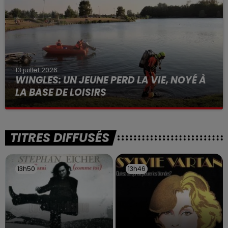
13 juillet 2026
WINGLES: UN JEUNE PERD LA VIE, NOYÉ À
LA BASE DE LOISIRS
La victime a coulé à pic
TITRES DIFFUSÉS
13h50
13h50
13h46
13h46