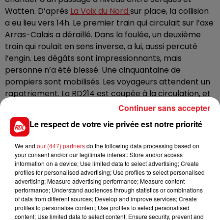
Watten. D’après
La Voix du Nord
sur place, la collision
a eu lieu vers 14h. Le premier train qui circulait sur l’axe
Arras-Calais a déraillé. Dans la foulée, un deuxième
train qui roulait en sens inverse, a lui, aussi percuté
l’engin. Les dégâts sont impressionnants, mais
personne n’a été blessé. Une cinquantaine de
pompiers sont mobilisés. Les voyageurs attendent un
rapatriement. La RD214 est coupée à la circulation, et
le trafic SNCF interrompu.
Continuer sans accepter
Le respect de votre vie privée est notre priorité
🔴 14h24
Axe Hazebrouck ↔ Calais
We and
our (447) partners
do the following data processing based on
your consent and/or our legitimate interest: Store and/or access
information on a device; Use limited data to select advertising; Create
Le trafic est interrompu dans les 2 sens de
profiles for personalised advertising; Use profiles to select personalised
circulation. Un TER a heurté un engin de chantier au
advertising; Measure advertising performance; Measure content
niveau d'un passage à niveau à Serques.
performance; Understand audiences through statistics or combinations
of data from different sources; Develop and improve services; Create
profiles to personalise content; Use profiles to select personalised
Plus d'infos à venir.
pic.twitter.com/UDYEC7Xerw
content; Use limited data to select content; Ensure security, prevent and