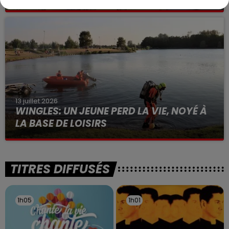
Selon les premiers éléments, le logement servait
à des prostituées
13 juillet 2026
WINGLES: UN JEUNE PERD LA VIE, NOYÉ À
LA BASE DE LOISIRS
La victime a coulé à pic
TITRES DIFFUSÉS
1h05
1h05
1h01
1h01