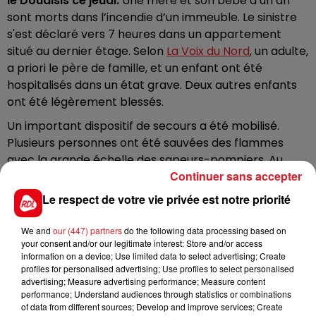
le Douaisis ce jeudi.
Une mère et son bébé d’un an
sont morts dans l’incendie d’un immeuble. Le sinistre
s'est déclaré vers 7 heures dans un appartement
situé au dernier étage. Selon
La Voix du Nord
, u
n adulte,
a priori le père de famille, et un enfant ont été
hospitalisés dans un état grave. Deux autres enfants
ont été légèrement blessés.
Un important dispositif de secours a été mobilisé.
Plusieurs personnes ont été sauvées des flammes
avec la grande échelle des sapeurs-pompiers. Au
Continuer sans accepter
total, une cinquantaine de résidents ont été
évacués.
Des éléments du toit et de la façade ont été
Le respect de votre vie privée est notre priorité
démontés par morceaux pour faciliter le travail des
secours.
Une enquête a été ouverte pour déterminer
We and
our (447) partners
do the following data processing based on
les causes de l’incendie.
your consent and/or our legitimate interest: Store and/or access
information on a device; Use limited data to select advertising; Create
profiles for personalised advertising; Use profiles to select personalised
[Intervention en cours - Sin-le-Noble 🔥]
advertising; Measure advertising performance; Measure content
performance; Understand audiences through statistics or combinations
of data from different sources; Develop and improve services; Create