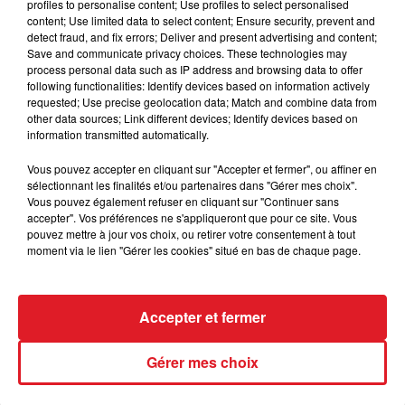
🔥 Depuis 7h ce matin, les sapeurs-pompiers du
profiles to personalise content; Use profiles to select personalised
Douaisis luttent contre un incendie.
content; Use limited data to select content; Ensure security, prevent and
detect fraud, and fix errors; Deliver and present advertising and content;
pic.twitter.com/xeZfXVZ7Ld
Save and communicate privacy choices. These technologies may
process personal data such as IP address and browsing data to offer
— SDIS 59 (@Sdis59)
September 15, 2022
following functionalities: Identify devices based on information actively
requested; Use precise geolocation data; Match and combine data from
other data sources; Link different devices; Identify devices based on
information transmitted automatically.
Vous pouvez accepter en cliquant sur "Accepter et fermer", ou affiner en
FIL D'ACTUS
sélectionnant les finalités et/ou partenaires dans "Gérer mes choix".
Vous pouvez également refuser en cliquant sur "Continuer sans
accepter". Vos préférences ne s'appliqueront que pour ce site. Vous
pouvez mettre à jour vos choix, ou retirer votre consentement à tout
moment via le lien "Gérer les cookies" situé en bas de chaque page.
Accepter et fermer
15 juillet 2026
Gérer mes choix
BÉTHUNE: ENQUÊTE POUR HOMICIDE
VOLONTAIRE EN COURS, APRÈS LA...