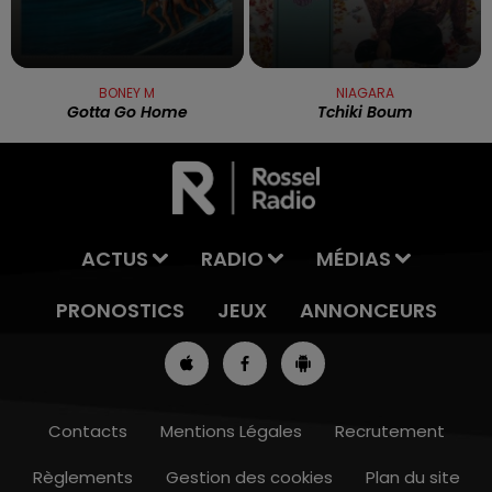
BONEY M
NIAGARA
Gotta Go Home
Tchiki Boum
ACTUS
RADIO
MÉDIAS
PRONOSTICS
JEUX
ANNONCEURS
Contacts
Mentions Légales
Recrutement
Règlements
Gestion des cookies
Plan du site
13h00 - 16h00