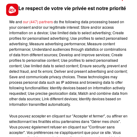
centimes par litre d'essence qui est appliquée
Le respect de votre vie privée est notre priorité
automatiquement dans les stations-service depuis le
1er avril est valable
jusqu'à la fin du mois d'août
.
We and
our (447) partners
do the following data processing based on
your consent and/or our legitimate interest: Store and/or access
Entre le 1er septembre et fin octobre, cette aide sera
information on a device; Use limited data to select advertising; Create
portée à 30 centimes par litre d'essence. À partir du
profiles for personalised advertising; Use profiles to select personalised
1er novembre, elle sera ramenée à 10 centimes jusqu'à
advertising; Measure advertising performance; Measure content
performance; Understand audiences through statistics or combinations
la fin de l'année.
of data from different sources; Develop and improve services; Create
C’est également
la fin de l’état d’urgence sanitaire
profiles to personalise content; Use profiles to select personalised
content; Use limited data to select content; Ensure security, prevent and
après plus de deux ans de pandémie. Une nouvelle
detect fraud, and fix errors; Deliver and present advertising and content;
version du projet de loi sanitaire entre en vigueur. Elle
Save and communicate privacy choices. These technologies may
prévoit l'abrogation expresse, et non plus implicite,
process personal data such as IP address and browsing data to offer
following functionalities: Identify devices based on information actively
des régimes permettant l'instauration de restrictions
requested; Use precise geolocation data; Match and combine data from
aux libertés.
Impossible donc de mettre en place un
other data sources; Link different devices; Identify devices based on
nouveau couvre-feu ou confinement sans devoir à
information transmitted automatically.
nouveau modifier la loi devant le Parlement.
Si le
Vous pouvez accepter en cliquant sur "Accepter et fermer", ou affiner en
masque n’était plus obligatoire dans les lieux publics, il
sélectionnant les finalités et/ou partenaires dans "Gérer mes choix".
disparait officiellement des établissements de santé.
Vous pouvez également refuser en cliquant sur "Continuer sans
accepter". Vos préférences ne s'appliqueront que pour ce site. Vous
Son port reste néanmoins recommandé dans les lieux