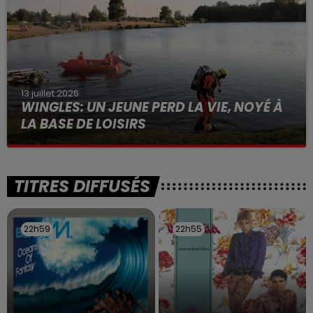
13 juillet 2026
WINGLES: UN JEUNE PERD LA VIE, NOYÉ À
LA BASE DE LOISIRS
La victime a coulé à pic
TITRES DIFFUSÉS
22h59
22h59
22h55
22h55