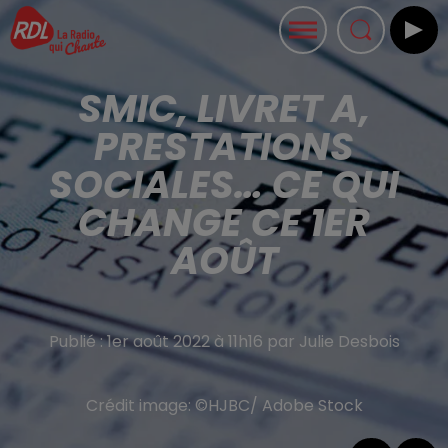
SMIC, LIVRET A,
PRESTATIONS
SOCIALES… CE QUI
CHANGE CE 1ER
AOÛT
Publié : 1er août 2022 à 11h16 par Julie Desbois
Crédit image:
©HJBC/ Adobe Stock