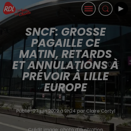
SNCF: GROSSE
PAGAILLE CE
MATIN, RETARDS
ET ANNULATIONS À
PRÉVOIR À LILLE
EUROPE
Publié : 27 juin 2022 à 9h24 par Claire Cortyl
Crédit image:
photo d'illustration