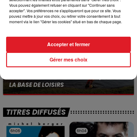
BÉTHUNE: ENQUÊTE POUR HOMICIDE
Vous pouvez également refuser en cliquant sur "Continuer sans
VOLONTAIRE EN COURS, APRÈS LA...
accepter". Vos préférences ne s'appliqueront que pour ce site. Vous
Selon les premiers éléments, le logement servait
pouvez mettre à jour vos choix, ou retirer votre consentement à tout
moment via le lien "Gérer les cookies" situé en bas de chaque page.
à des prostituées
Accepter et fermer
Gérer mes choix
13 juillet 2026
WINGLES: UN JEUNE PERD LA VIE, NOYÉ À
LA BASE DE LOISIRS
La victime a coulé à pic
TITRES DIFFUSÉS
6h06
6h06
6h04
6h04