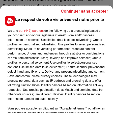
D’autres trains ont, eux, été supprimés.
Continuer sans accepter
Selon nos confrères de BFMTV, une personne s’est
Le respect de votre vie privée est notre priorité
jetée d’une passerelle au-dessus des voies. Son état
de santé n’est, pour l’heure, pas connu.
We and
our (447) partners
do the following data processing based on
your consent and/or our legitimate interest: Store and/or access
information on a device; Use limited data to select advertising; Create
profiles for personalised advertising; Use profiles to select personalised
advertising; Measure advertising performance; Measure content
performance; Understand audiences through statistics or combinations
FIL D'ACTUS
of data from different sources; Develop and improve services; Create
profiles to personalise content; Use profiles to select personalised
content; Use limited data to select content; Ensure security, prevent and
detect fraud, and fix errors; Deliver and present advertising and content;
Save and communicate privacy choices. These technologies may
process personal data such as IP address and browsing data to offer
following functionalities: Identify devices based on information actively
requested; Use precise geolocation data; Match and combine data from
other data sources; Link different devices; Identify devices based on
information transmitted automatically.
Vous pouvez accepter en cliquant sur "Accepter et fermer", ou affiner en
15 juillet 2026
sélectionnant les finalités et/ou partenaires dans "Gérer mes choix".