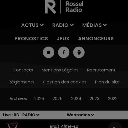
ACTUS
RADIO
MÉDIAS
PRONOSTICS
JEUX
ANNONCEURS
Contacts
Mentions Légales
Recrutement
Règlements
Gestion des cookies
Plan du site
13h00 - 16h00
LES APRÈS-MIDI QUI CHANTENT
Archives
2026
2025
2024
2023
2022
Live :
RDL RADIO
Webradios
Mais Aime-La