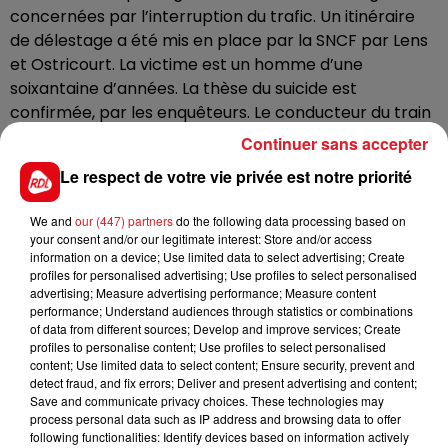
concernées par l’interruption du trafic. Un itinéraire
de délestage a été mis en place par la SNCF par Lens
et Ostricourt. La victime est un homme d’une
soixantaine d’années. La thèse du suicide est
confirmée, par les enquêteurs. Le conducteur du train
et le contrôleur, en état de choc, ont été pris en
Continuer sans accepter
charge par les secours.
Le respect de votre vie privée est notre priorité
Les trains entre Hazebrouck et Dunkerque, eux,
circulent de nouveau après un accident entre un
We and
our (447) partners
do the following data processing based on
your consent and/or our legitimate interest: Store and/or access
tracteur transportant 10 tonnes d’oignons et un TGV
information on a device; Use limited data to select advertising; Create
hier après-midi au passage à niveau de Bavinchove.
profiles for personalised advertising; Use profiles to select personalised
Accident qui a paralysé le trafic jusqu’à ce matin, et
advertising; Measure advertising performance; Measure content
performance; Understand audiences through statistics or combinations
blessé grièvement un ouvrier, qui tentait de dégager
of data from different sources; Develop and improve services; Create
l’engin agricole en panne sur les voies
profiles to personalise content; Use profiles to select personalised
content; Use limited data to select content; Ensure security, prevent and
detect fraud, and fix errors; Deliver and present advertising and content;
Save and communicate privacy choices. These technologies may
process personal data such as IP address and browsing data to offer
FIL D'ACTUS
following functionalities: Identify devices based on information actively