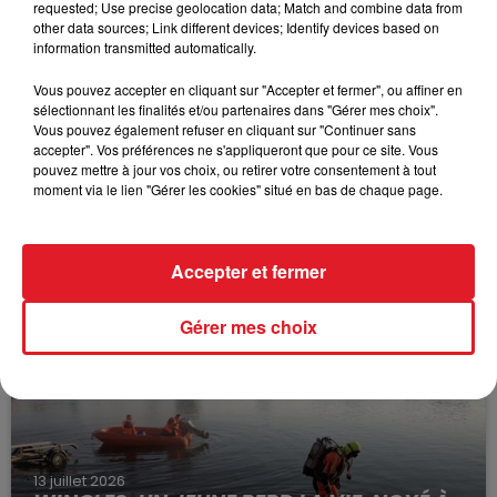
requested; Use precise geolocation data; Match and combine data from
other data sources; Link different devices; Identify devices based on
information transmitted automatically.
Vous pouvez accepter en cliquant sur "Accepter et fermer", ou affiner en
sélectionnant les finalités et/ou partenaires dans "Gérer mes choix".
Vous pouvez également refuser en cliquant sur "Continuer sans
accepter". Vos préférences ne s'appliqueront que pour ce site. Vous
pouvez mettre à jour vos choix, ou retirer votre consentement à tout
moment via le lien "Gérer les cookies" situé en bas de chaque page.
15 juillet 2026
BÉTHUNE: ENQUÊTE POUR HOMICIDE
VOLONTAIRE EN COURS, APRÈS LA...
Accepter et fermer
Selon les premiers éléments, le logement servait
à des prostituées
Gérer mes choix
13 juillet 2026