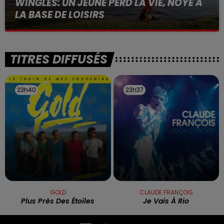
WINGLES: UN JEUNE PERD LA VIE, NOYÉ À
LA BASE DE LOISIRS
La victime a coulé à pic
TITRES DIFFUSÉS
23h40
23h40
23h37
23h37
GOLD
CLAUDE FRANÇOIS
Plus Près Des Étoiles
Je Vais À Rio