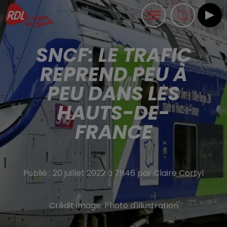
SNCF: LE TRAFIC
REPREND PEU À
PEU DANS LES
HAUTS-DE-
FRANCE
Publié : 20 juillet 2022 à 7h46 par Claire Cortyl
Crédit image:
Photo d'illustration