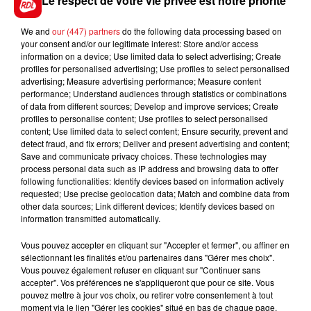
Le respect de votre vie privée est notre priorité
We and
our (447) partners
do the following data processing based on
your consent and/or our legitimate interest: Store and/or access
FIL D'ACTUS
information on a device; Use limited data to select advertising; Create
profiles for personalised advertising; Use profiles to select personalised
advertising; Measure advertising performance; Measure content
performance; Understand audiences through statistics or combinations
of data from different sources; Develop and improve services; Create
profiles to personalise content; Use profiles to select personalised
content; Use limited data to select content; Ensure security, prevent and
detect fraud, and fix errors; Deliver and present advertising and content;
Save and communicate privacy choices. These technologies may
process personal data such as IP address and browsing data to offer
following functionalities: Identify devices based on information actively
15 juillet 2026
requested; Use precise geolocation data; Match and combine data from
BÉTHUNE: ENQUÊTE POUR HOMICIDE
other data sources; Link different devices; Identify devices based on
information transmitted automatically.
VOLONTAIRE EN COURS, APRÈS LA...
Selon les premiers éléments, le logement servait
Vous pouvez accepter en cliquant sur "Accepter et fermer", ou affiner en
à des prostituées
sélectionnant les finalités et/ou partenaires dans "Gérer mes choix".
Vous pouvez également refuser en cliquant sur "Continuer sans
accepter". Vos préférences ne s'appliqueront que pour ce site. Vous
pouvez mettre à jour vos choix, ou retirer votre consentement à tout
moment via le lien "Gérer les cookies" situé en bas de chaque page.