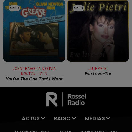
5h23
5h23
5h20
5h20
JOHN TRAVOLTA & OLIVIA
JULIE PIETRI
Eve Lève-Toi
NEWTON-JOHN
You're The One That I Want
ACTUS
RADIO
MÉDIAS