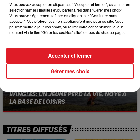
Vous pouvez accepter en cliquant sur "Accepter et fermer", ou affiner en
15 juillet 2026
sélectionnant les finalités et/ou partenaires dans "Gérer mes choix".
BÉTHUNE: ENQUÊTE POUR HOMICIDE
Vous pouvez également refuser en cliquant sur "Continuer sans
accepter". Vos préférences ne s'appliqueront que pour ce site. Vous
VOLONTAIRE EN COURS, APRÈS LA...
pouvez mettre à jour vos choix, ou retirer votre consentement à tout
Selon les premiers éléments, le logement servait
moment via le lien "Gérer les cookies" situé en bas de chaque page.
à des prostituées
Accepter et fermer
Gérer mes choix
13 juillet 2026
WINGLES: UN JEUNE PERD LA VIE, NOYÉ À
LA BASE DE LOISIRS
La victime a coulé à pic
TITRES DIFFUSÉS