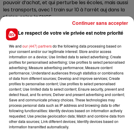
pouvoir d’achat, et qui perturbe les écoles, mais aussi
les transports, avec 1 train sur 10 à l’arrêt auj dans la
région, selon la SNCF.
Continuer sans accepter
A Noeux les mines, les salariés de l’entreprise de
Le respect de votre vie privée est notre priorité
plasturgie Jokey France se sont aussi mobilisés, tôt ce
matin, pour le pouvoir d’achat. Un piquet de grève a
We and
our (447) partners
do the following data processing based on
été installé à proximité de l’A26, a quelques centaines
your consent and/or our legitimate interest: Store and/or access
de mètres de l'usine.
information on a device; Use limited data to select advertising; Create
profiles for personalised advertising; Use profiles to select personalised
advertising; Measure advertising performance; Measure content
performance; Understand audiences through statistics or combinations
of data from different sources; Develop and improve services; Create
FIL D'ACTUS
profiles to personalise content; Use profiles to select personalised
content; Use limited data to select content; Ensure security, prevent and
detect fraud, and fix errors; Deliver and present advertising and content;
Save and communicate privacy choices. These technologies may
process personal data such as IP address and browsing data to offer
following functionalities: Identify devices based on information actively
requested; Use precise geolocation data; Match and combine data from
other data sources; Link different devices; Identify devices based on
information transmitted automatically.