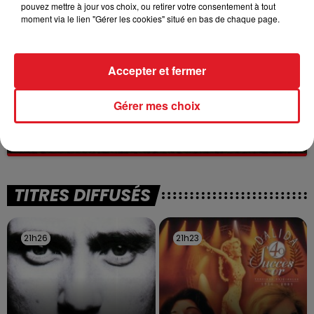
pouvez mettre à jour vos choix, ou retirer votre consentement à tout
moment via le lien "Gérer les cookies" situé en bas de chaque page.
Accepter et fermer
13 juillet 2026
Gérer mes choix
WINGLES: UN JEUNE PERD LA VIE, NOYÉ À
LA BASE DE LOISIRS
La victime a coulé à pic
TITRES DIFFUSÉS
21h26
21h26
21h23
21h23