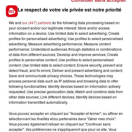
d’un troisième bâtiment de 1 170 m². Comme le
rappelle
La Voix du Nord
, le projet fait l’objet d’une
Le respect de votre vie privée est notre priorité
enquête publique depuis fin novembre.
We and
our (447) partners
do the following data processing based on
your consent and/or our legitimate interest: Store and/or access
information on a device; Use limited data to select advertising; Create
profiles for personalised advertising; Use profiles to select personalised
FIL D'ACTUS
advertising; Measure advertising performance; Measure content
performance; Understand audiences through statistics or combinations
of data from different sources; Develop and improve services; Create
profiles to personalise content; Use profiles to select personalised
content; Use limited data to select content; Ensure security, prevent and
detect fraud, and fix errors; Deliver and present advertising and content;
Save and communicate privacy choices. These technologies may
process personal data such as IP address and browsing data to offer
following functionalities: Identify devices based on information actively
requested; Use precise geolocation data; Match and combine data from
other data sources; Link different devices; Identify devices based on
15 juillet 2026
information transmitted automatically.
BÉTHUNE: ENQUÊTE POUR HOMICIDE
VOLONTAIRE EN COURS, APRÈS LA...
Vous pouvez accepter en cliquant sur "Accepter et fermer", ou affiner en
sélectionnant les finalités et/ou partenaires dans "Gérer mes choix".
Selon les premiers éléments, le logement servait
Vous pouvez également refuser en cliquant sur "Continuer sans
à des prostituées
accepter". Vos préférences ne s'appliqueront que pour ce site. Vous