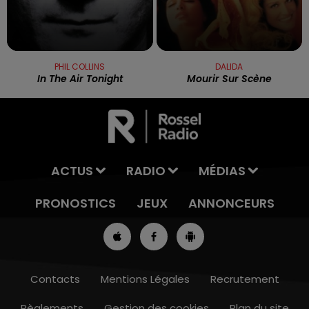
PHIL COLLINS
DALIDA
In The Air Tonight
Mourir Sur Scène
ACTUS
RADIO
MÉDIAS
PRONOSTICS
JEUX
ANNONCEURS
Contacts
Mentions Légales
Recrutement
Règlements
Gestion des cookies
Plan du site