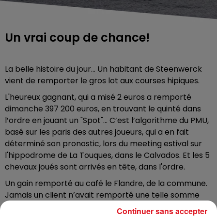
Un vrai coup de chance!
La belle histoire du jour... Un habitant de Steenwerck
vient de remporter le gros lot aux courses hipiques.
L'heureux gagnant, qui a misé 2 euros a remporté
dimanche 397 200 euros, en trouvant le quinté dans
l’ordre en jouant un "Spot"... C’est l’algorithme du PMU,
basé sur les paris des autres joueurs, qui a en fait
déterminé son pronostic, lors du meeting estival sur
l'hippodrome de La Touques, dans le Calvados. Et les 5
chevaux joués sont arrivés en tête, dans l'ordre.
Un gain remporté au café le Flandre, de la commune.
Jamais un client n’avait remporté une telle somme
dans l’établissement, selon le patron. Le parieur est le
Continuer sans accepter