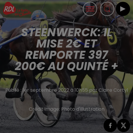
STEENWERCK: IL
MISE 2€ ET
REMPORTE 397
200€ AU QUINTÉ +
Publié : 1er septembre 2022 à 10h55 par Claire Cortyl
Crédit image:
Photo d'illustration