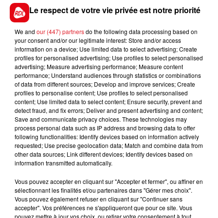
neuvième grand gagnant de l’année (plus de 100 000
Le respect de votre vie privée est notre priorité
euros) dans le département du nord.
We and
our (447) partners
do the following data processing based on
your consent and/or our legitimate interest: Store and/or access
information on a device; Use limited data to select advertising; Create
FIL D'ACTUS
profiles for personalised advertising; Use profiles to select personalised
advertising; Measure advertising performance; Measure content
performance; Understand audiences through statistics or combinations
of data from different sources; Develop and improve services; Create
profiles to personalise content; Use profiles to select personalised
content; Use limited data to select content; Ensure security, prevent and
detect fraud, and fix errors; Deliver and present advertising and content;
Save and communicate privacy choices. These technologies may
process personal data such as IP address and browsing data to offer
following functionalities: Identify devices based on information actively
requested; Use precise geolocation data; Match and combine data from
other data sources; Link different devices; Identify devices based on
15 juillet 2026
BÉTHUNE: ENQUÊTE POUR HOMICIDE
information transmitted automatically.
VOLONTAIRE EN COURS, APRÈS LA...
Vous pouvez accepter en cliquant sur "Accepter et fermer", ou affiner en
Selon les premiers éléments, le logement servait
sélectionnant les finalités et/ou partenaires dans "Gérer mes choix".
Vous pouvez également refuser en cliquant sur "Continuer sans
à des prostituées
accepter". Vos préférences ne s'appliqueront que pour ce site. Vous
pouvez mettre à jour vos choix, ou retirer votre consentement à tout