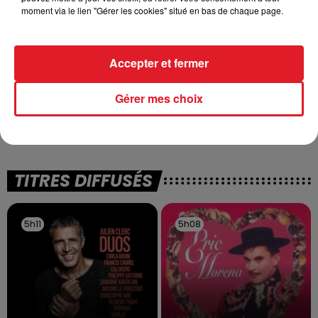
moment via le lien "Gérer les cookies" situé en bas de chaque page.
Accepter et fermer
13 juillet 2026
Gérer mes choix
WINGLES: UN JEUNE PERD LA VIE, NOYÉ À
LA BASE DE LOISIRS
La victime a coulé à pic
TITRES DIFFUSÉS
5h11
5h11
5h08
5h08