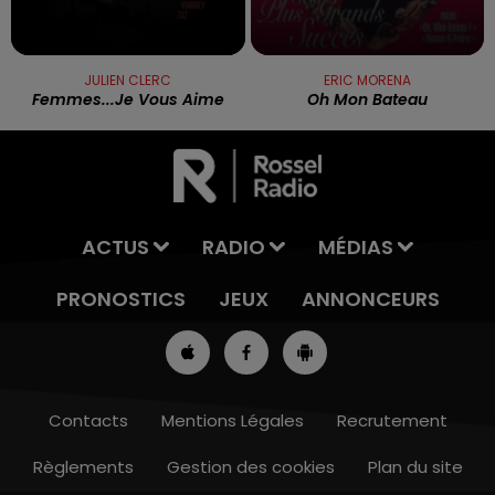
JULIEN CLERC
ERIC MORENA
Femmes...je Vous Aime
Oh Mon Bateau
ACTUS
RADIO
MÉDIAS
PRONOSTICS
JEUX
ANNONCEURS
Contacts
Mentions Légales
Recrutement
Règlements
Gestion des cookies
Plan du site
13h00 - 16h00