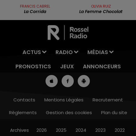
FRANCIS CABREL
OLIVIA RUIZ
La Corrida
La Femme Chocolat
ACTUS
RADIO
MÉDIAS
PRONOSTICS
JEUX
ANNONCEURS
Contacts
Mentions Légales
Recrutement
Règlements
Gestion des cookies
Plan du site
13h00 - 16h00
LES APRÈS-MIDI QUI CHANTENT
Archives
2026
2025
2024
2023
2022