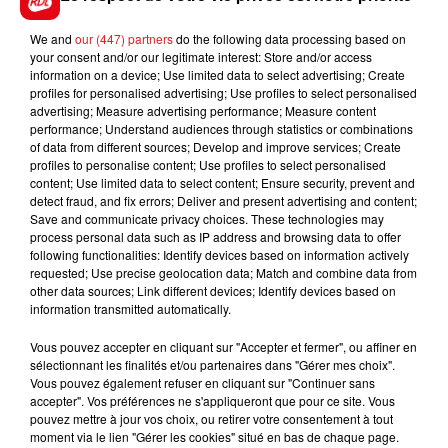
We and
our (447) partners
do the following data processing based on
your consent and/or our legitimate interest: Store and/or access
FIL D'ACTUS
information on a device; Use limited data to select advertising; Create
profiles for personalised advertising; Use profiles to select personalised
advertising; Measure advertising performance; Measure content
performance; Understand audiences through statistics or combinations
of data from different sources; Develop and improve services; Create
profiles to personalise content; Use profiles to select personalised
content; Use limited data to select content; Ensure security, prevent and
detect fraud, and fix errors; Deliver and present advertising and content;
Save and communicate privacy choices. These technologies may
process personal data such as IP address and browsing data to offer
following functionalities: Identify devices based on information actively
15 juillet 2026
requested; Use precise geolocation data; Match and combine data from
BÉTHUNE: ENQUÊTE POUR HOMICIDE
other data sources; Link different devices; Identify devices based on
VOLONTAIRE EN COURS, APRÈS LA...
information transmitted automatically.
Selon les premiers éléments, le logement servait
Vous pouvez accepter en cliquant sur "Accepter et fermer", ou affiner en
à des prostituées
sélectionnant les finalités et/ou partenaires dans "Gérer mes choix".
Vous pouvez également refuser en cliquant sur "Continuer sans
accepter". Vos préférences ne s'appliqueront que pour ce site. Vous
pouvez mettre à jour vos choix, ou retirer votre consentement à tout
moment via le lien "Gérer les cookies" situé en bas de chaque page.