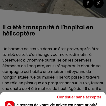
Il a été transporté à l'hôpital en
hélicoptère
Un homme ae trouve dans un état grave, après être
tombé du toit d’un hangar, ce mercredi matin, à
Steenwerck. L’homme aurait, selon les premiers
éléments de l’enquête, voulu récupérer le chat de sa
compagne qui habite une maison mitoyenne du
hangar, située rue du musée. Il serait passé à travers
une tôle en plastique en progressant sur le toit, faisant
une chute de 4 à 5 mètres de haut. Agé de 49 ans, il a
été transporté par hélicoptère à l’hôpital, dan sun
Continuer sans accepter
état grave.
Le respect de votre vie privée est notre priorité