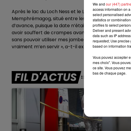
We and
our (447) partn
access information on a 
7h00 - 10h00
Après le lac du Loch Ness et le Lac Tahoe, celui qu
RDL WEEK-END
select personalised ad
Memphrémagog, situé entre les Etats-Unis et le Can
statistics or combinatio
d’avance, puisque la date n’était prévue qu’en 2023
profiles to select person
Deliver and present adv
avoir souffert de crampes avant de boucler les 40 ki
data such as IP address 
sans pouvoir utiliser mes jambes. J’avais tellemen
requested; Use precise g
vraiment m’en servir », a-t-il expliqué à
L’Équipe
.
based on information tra
Vous pouvez accepter en 
mes choix". Vous pouvez
ce site. Vous pouvez met
FIL D'ACTUS
bas de chaque page.