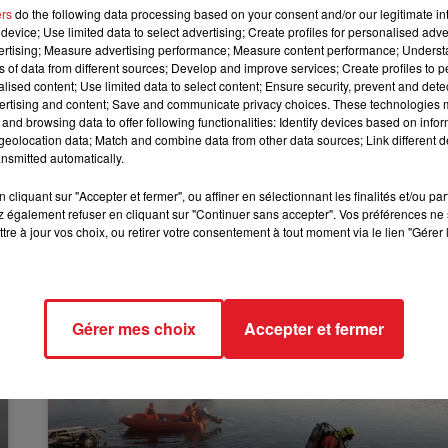
ers
do the following data processing based on your consent and/or our legitimate int
device; Use limited data to select advertising; Create profiles for personalised adver
10h00 - 12h00
’on surnomme le phoque est venu à bout du lac
RDL WEEKEND
vertising; Measure advertising performance; Measure content performance; Unders
ada, ce lundi 12 septembre. Défi relevé avec un peu
ns of data from different sources; Develop and improve services; Create profiles to 
 avant qu’un créneau ne se libère. Stève
Stievenart a avo
alised content; Use limited data to select content; Ensure security, prevent and detect
ertising and content; Save and communicate privacy choices. These technologies
lomètres en 18 h 22. « J’ai quasiment fait toute la travers
and browsing data to offer following functionalities: Identify devices based on infor
t mal à cause de mes crampes que je ne pouvais pas
eolocation data; Match and combine data from other data sources; Link different de
nsmitted automatically.
cliquant sur "Accepter et fermer", ou affiner en sélectionnant les finalités et/ou pa
 également refuser en cliquant sur "Continuer sans accepter". Vos préférences ne 
tre à jour vos choix, ou retirer votre consentement à tout moment via le lien "Gérer 
Gérer mes choix
Accepter et fermer