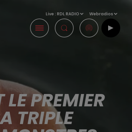
Live :
RDL RADIO
Webradios
 LE PREMIER
A TRIPLE