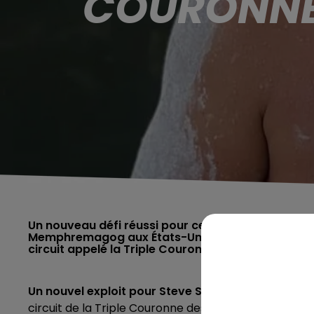
COURONNE
Un nouveau défi réussi pour celui qu’on surnomme
Memphremagog aux États-Unis et au Canada. Cett
circuit appelé la Triple Couronne des Lacs des Mo
Un nouvel exploit pour Steve Stiévenart !
Le nageu
circuit de la Triple Couronne des Lacs des Monstres.