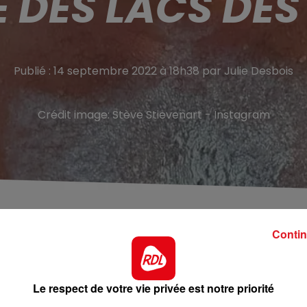
 DES LACS DES
Publié : 14 septembre 2022 à 18h38 par Julie Desbois
Crédit image:
Stève Stievenart - Instagram
 « Le Phoque ». Le nageur de Wimereux a traversé le la
e performance constituait la troisième étape d’un
Contin
nstres.
r de Wimereux devient le premier Français à boucler le
Le respect de votre vie privée est notre priorité