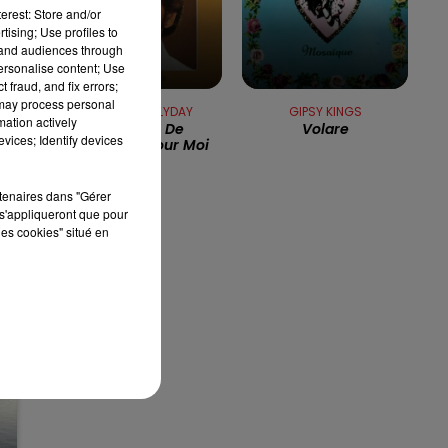
erest: Store and/or
tising; Use profiles to
7h00 - 10h00
RDL WEEK-END
tand audiences through
personalise content; Use
ué
 fraud, and fix errors;
 may process personal
ée
JOHNNY HALLYDAY
GIPSY KINGS
mation actively
Joue Pas De
Volare
vices; Identify devices
Rock'n'roll Pour Moi
rtenaires dans "Gérer
s'appliqueront que pour
les cookies" situé en