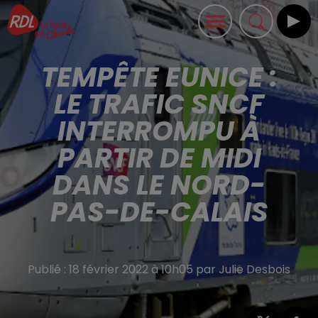
TEMPÊTE EUNICE :
LE TRAFIC SNCF
INTERROMPU À
PARTIR DE MIDI
DANS LE NORD-
PAS-DE-CALAIS
Publié : 18 février 2022 à 10h05 par Julie Desbois