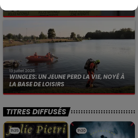
VOLONTAIRE EN COURS, APRÈS LA...
Selon les premiers éléments, le logement servait
à des prostituées
13 juillet 2026
WINGLES: UN JEUNE PERD LA VIE, NOYÉ À
LA BASE DE LOISIRS
La victime a coulé à pic
TITRES DIFFUSÉS
1h35
1h35
1h30
1h30