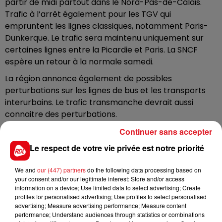
partir de midi partout dans le Nord-Pas-de-Calais.
Trafic à l’arrêt également pour les TGV qui
empruntent les lignes classiques, notamment Paris-
Dunkerque. Le trafic sera maintenu uniquement sur
certaines lignes entre la Picardie et Paris. La SNCF
espère un retour à la normale samedi.
La région annonce également de possibles
perturbations sur les lignes de bus et les transports
interurbains. Le trafic transmanche devrait aussi
connaitre des perturbations.
Les autorités en alerte
Continuer sans accepter
Plus globalement, les autorités conseillent d’éviter les
Le respect de votre vie privée est notre priorité
déplacements, les balades en bord de mer ou en
We and
our (447) partners
do the following data processing based on
forêt, de ranger ou encore de fixer les objets qui
your consent and/or our legitimate interest: Store and/or access
pourraient s'envoler. Une cellule de crise est mise en
information on a device; Use limited data to select advertising; Create
place par la préfecture de région.
profiles for personalised advertising; Use profiles to select personalised
advertising; Measure advertising performance; Measure content
Les parcs et l’accès aux digues de plusieurs villes
performance; Understand audiences through statistics or combinations