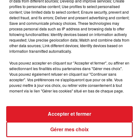
restent fermés, notamment à Saint-Omer, Lens,
of data from different sources; Develop and improve services; Create
profiles to personalise content; Use profiles to select personalised
Béthune, Calais, Dunkerque ou encore Boulogne. La
content; Use limited data to select content; Ensure security, prevent and
Foire de Saint-Omer pourrait également fermer.
detect fraud, and fix errors; Deliver and present advertising and content;
Save and communicate privacy choices. These technologies may
Quelques dégâts pourraient aussi affecter les réseaux
process personal data such as IP address and browsing data to offer
de distribution d'électricité et de téléphone. Les
following functionalities: Identify devices based on information actively
requested; Use precise geolocation data; Match and combine data from
pompiers et Enedis sont en alerte, prêts à intervenir.
other data sources; Link different devices; Identify devices based on
information transmitted automatically.
Vous pouvez accepter en cliquant sur "Accepter et fermer", ou affiner en
sélectionnant les finalités et/ou partenaires dans "Gérer mes choix".
FIL D'ACTUS
Vous pouvez également refuser en cliquant sur "Continuer sans
accepter". Vos préférences ne s'appliqueront que pour ce site. Vous
pouvez mettre à jour vos choix, ou retirer votre consentement à tout
moment via le lien "Gérer les cookies" situé en bas de chaque page.
Accepter et fermer
Gérer mes choix
15 juillet 2026
BÉTHUNE: ENQUÊTE POUR HOMICIDE