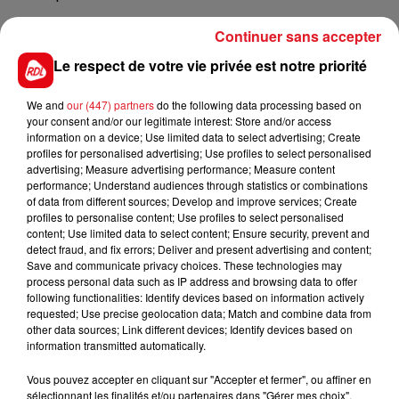
Le préfet recommande d’éviter toute sortie en mer et
Continuer sans accepter
sur le littoral.
Le respect de votre vie privée est notre priorité
Le nord est en vigilance jaune. La seine maritime et la
manche ont éalement été placées en vigilance
We and
our (447) partners
do the following data processing based on
orange.
your consent and/or our legitimate interest: Store and/or access
information on a device; Use limited data to select advertising; Create
profiles for personalised advertising; Use profiles to select personalised
advertising; Measure advertising performance; Measure content
performance; Understand audiences through statistics or combinations
FIL D'ACTUS
of data from different sources; Develop and improve services; Create
profiles to personalise content; Use profiles to select personalised
content; Use limited data to select content; Ensure security, prevent and
detect fraud, and fix errors; Deliver and present advertising and content;
Save and communicate privacy choices. These technologies may
process personal data such as IP address and browsing data to offer
following functionalities: Identify devices based on information actively
requested; Use precise geolocation data; Match and combine data from
other data sources; Link different devices; Identify devices based on
information transmitted automatically.
15 juillet 2026
Vous pouvez accepter en cliquant sur "Accepter et fermer", ou affiner en
BÉTHUNE: ENQUÊTE POUR HOMICIDE
sélectionnant les finalités et/ou partenaires dans "Gérer mes choix".