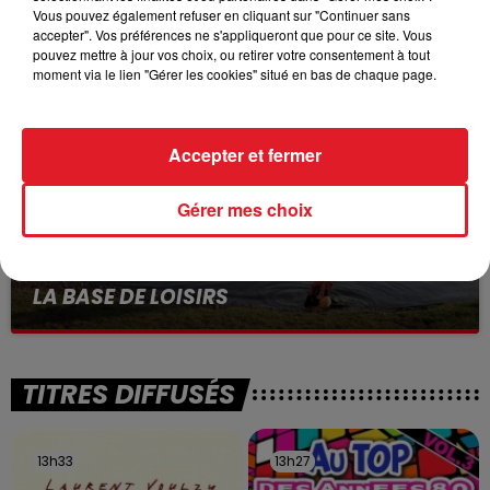
Vous pouvez également refuser en cliquant sur "Continuer sans
VOLONTAIRE EN COURS, APRÈS LA...
accepter". Vos préférences ne s'appliqueront que pour ce site. Vous
Selon les premiers éléments, le logement servait
pouvez mettre à jour vos choix, ou retirer votre consentement à tout
à des prostituées
moment via le lien "Gérer les cookies" situé en bas de chaque page.
Accepter et fermer
Gérer mes choix
13 juillet 2026
WINGLES: UN JEUNE PERD LA VIE, NOYÉ À
LA BASE DE LOISIRS
La victime a coulé à pic
TITRES DIFFUSÉS
13h33
13h33
13h27
13h27