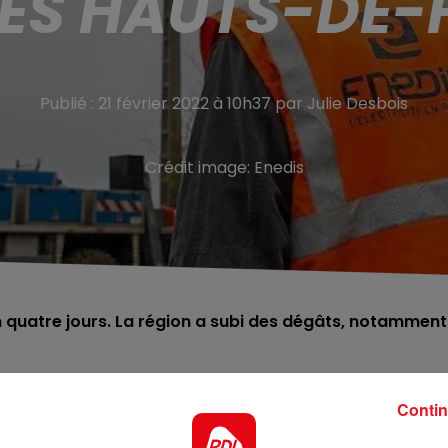
LES HAUTS-DE-
Publié : 21 février 2022 à 10h37 par Julie Desbois
Crédit image:
Enedis
en quatre jours. La région a subi des dégâts, notamment
empête Franklin ce dimanche soir a été levée ce matin. Le
Contin
e
z pour la 2
fois en quatre jours. La prudence reste de mi
e la journée, ce qui pourrait, encore une fois, ralentir le