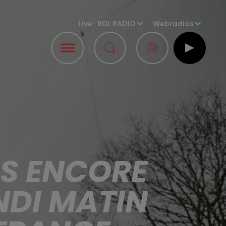
Live :
RDL RADIO
Webradios
RS ENCORE
NDI MATIN