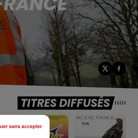
FRANCE
TITRES DIFFUSÉS
s
1h20
1h20
1h16
1h16
uer sans accepter
se