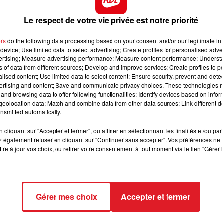
lectricité dans tous les foyers encore impactés.
Le respect de votre vie privée est notre priorité
13h00 - 16h00
 de courant ce matin dans les Hauts-de-France. 1.000
LES APRÈS-MIDI QUI CHANTENT
our à la normale ce soir.
ers
do the following data processing based on your consent and/or our legitimate int
device; Use limited data to select advertising; Create profiles for personalised adver
u’en début d’après-midi d’après la SNCF. Idem pour le traf
vertising; Measure advertising performance; Measure content performance; Unders
ns of data from different sources; Develop and improve services; Create profiles to 
alised content; Use limited data to select content; Ensure security, prevent and detect
ertising and content; Save and communicate privacy choices. These technologies
és d’électricité. 1000 techniciens d'
and browsing data to offer following functionalities: Identify devices based on infor
@Enedis
et
eolocation data; Match and combine data from other data sources; Link different de
la quasi-totalité des foyers dans la soirée. Nouveau cou
nsmitted automatically.
ions. Restez prudents !
pic.twitter.com/p3ixd186wd
cliquant sur "Accepter et fermer", ou affiner en sélectionnant les finalités et/ou pa
)
February 21, 2022
 également refuser en cliquant sur "Continuer sans accepter". Vos préférences ne 
tre à jour vos choix, ou retirer votre consentement à tout moment via le lien "Gérer 
Gérer mes choix
Accepter et fermer