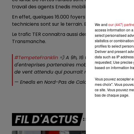
travail des agents Enedis mobilisés pour rétablir l’é
12h00 - 13h00
En effet, quelques 16.000 foyers sont encore privés
RDL & VOUS
techniciens sont sur le terrain. Enedis espère un ret
We and
our (447) partn
access information on a 
Le trafic TER connaitra aussi des perturbations jusq
select personalised ad
Transmanche.
statistics or combinatio
profiles to select person
Deliver and present adv
#TempeteFranklin
💨 A 9h, 16 000 clients sont priv
data such as IP address 
requested; Use precise g
d'entreprises partenaires mobilisés pour rétablir 
based on information tra
de vent attendu qui pourrait ralentir les intervent
Vous pouvez accepter en 
— Enedis en Nord-Pas de Calais (@enedis_npdc
mes choix". Vous pouvez
ce site. Vous pouvez met
bas de chaque page.
FIL D'ACTUS