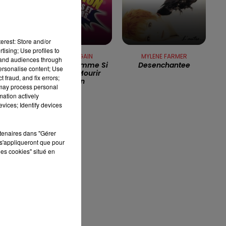
16h00 - 19h00
LE JUKEBOX RDL
erest: Store and/or
tising; Use profiles to
ic
MICHEL FUGAIN
MYLENE FARMER
tand audiences through
Chante ... Comme Si
Desenchantee
personalise content; Use
Tu Devais Mourir
 fraud, and fix errors;
Demain
 may process personal
mation actively
vices; Identify devices
p
rtenaires dans "Gérer
s'appliqueront que pour
les cookies" situé en