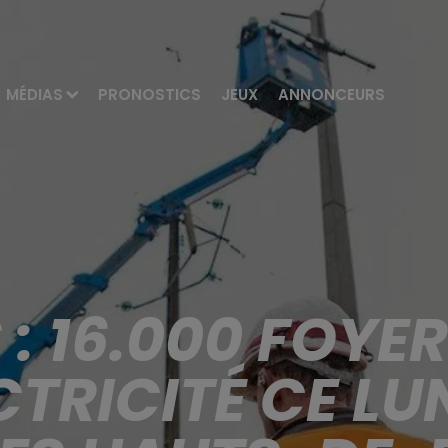
MÉDIAS
PRONOSTICS
JEUX
ANNONCEURS
 : 16.000 FOYE
CTRICITÉ CE LU