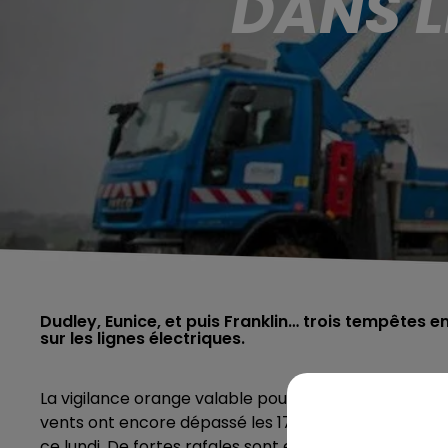
DANS 
Dudley, Eunice, et puis Franklin… trois tempêtes 
sur les lignes électriques.
La vigilance orange valable pour le passage de la t
vents ont encore dépassé les 170kmh au cap Griz Ne
ce lundi. De fortes rafales sont encore attendues tout