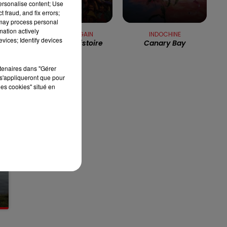
personalise content; Use
ué
7h00 - 10h00
 fraud, and fix errors;
RDL WEEK-END
 may process personal
mation actively
MICHEL FUGAIN
INDOCHINE
vices; Identify devices
Une Belle Histoire
Canary Bay
rtenaires dans "Gérer
s'appliqueront que pour
les cookies" situé en