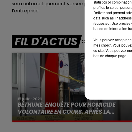
statistics or combinatio
sera automatiquement versée par Enedis au fournisseu
7h00 - 10h00
profiles to select person
RDL WEEK-END
l’entreprise.
Deliver and present adv
data such as IP address 
requested; Use precise g
based on information tra
FIL D'ACTUS
Vous pouvez accepter en 
mes choix". Vous pouvez
ce site. Vous pouvez met
bas de chaque page.
15 juillet 2026
BÉTHUNE: ENQUÊTE POUR HOMICIDE
VOLONTAIRE EN COURS, APRÈS LA...
Selon les premiers éléments, le logement
servait à des prostituées