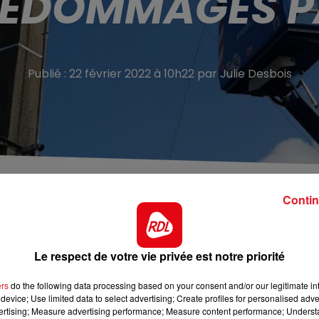
DÉDOMMAGÉS PA
Publié : 22 février 2022 à 10h22 par Julie Desbois
re de courant dans les Hauts-de-France après le
Contin
nt être réalimentés ce lundi soir d’après Enedis. 16.000
Le respect de votre vie privée est notre priorité
squ’à 170.000 habitations ont subi des coupures d’électricit
te Eunice vendredi.
ers
do the following data processing based on your consent and/or our legitimate int
device; Use limited data to select advertising; Create profiles for personalised adver
e courant supérieure à 5h seront remboursés. Une somme
vertising; Measure advertising performance; Measure content performance; Unders