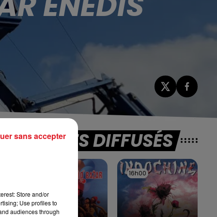
R ENEDIS
TITRES DIFFUSÉS
uer sans accepter
16h03
16h03
16h00
16h00
é
erest: Store and/or
tising; Use profiles to
tand audiences through