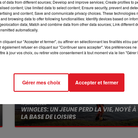
ns of data from different sources; Develop and improve services; Create profiles to 
r d’électricité qui la reportera sur une facture, a indiq
10h00 - 12h00
alised content; Use limited data to select content; Ensure security, prevent and detect
RDL WEEKEND
ertising and content; Save and communicate privacy choices. These technologies
and browsing data to offer following functionalities: Identify devices based on infor
eolocation data; Match and combine data from other data sources; Link different de
nsmitted automatically.
cliquant sur "Accepter et fermer", ou affiner en sélectionnant les finalités et/ou pa
 également refuser en cliquant sur "Continuer sans accepter". Vos préférences ne 
tre à jour vos choix, ou retirer votre consentement à tout moment via le lien "Gérer 
Gérer mes choix
Accepter et fermer
13 juillet 2026
WINGLES: UN JEUNE PERD LA VIE, NOYÉ À
LA BASE DE LOISIRS
La victime a coulé à pic