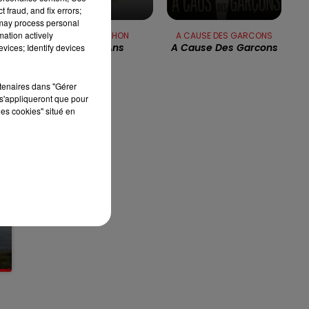
 fraud, and fix errors;
7h00 - 10h00
 may process personal
RDL WEEK-END
mation actively
ALAIN SOUCHON
A CAUSE DES GARCONS
J'ai Dix Ans
A Cause Des Garcons
vices; Identify devices
rtenaires dans "Gérer
s'appliqueront que pour
les cookies" situé en