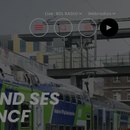
Live :
RDL RADIO
Webradios
END SES
SNCF