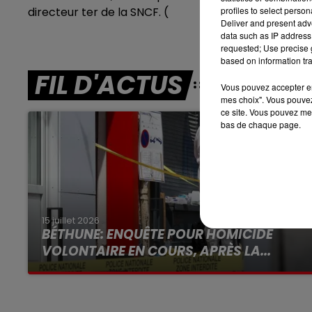
directeur ter de la SNCF. (
profiles to select person
7h00 - 10h00
Deliver and present adv
RDL WEEK-END
data such as IP address 
requested; Use precise g
based on information tra
FIL D'ACTUS
Vous pouvez accepter en 
mes choix". Vous pouvez
ce site. Vous pouvez met
bas de chaque page.
15 juillet 2026
BÉTHUNE: ENQUÊTE POUR HOMICIDE
VOLONTAIRE EN COURS, APRÈS LA...
Selon les premiers éléments, le logement
servait à des prostituées