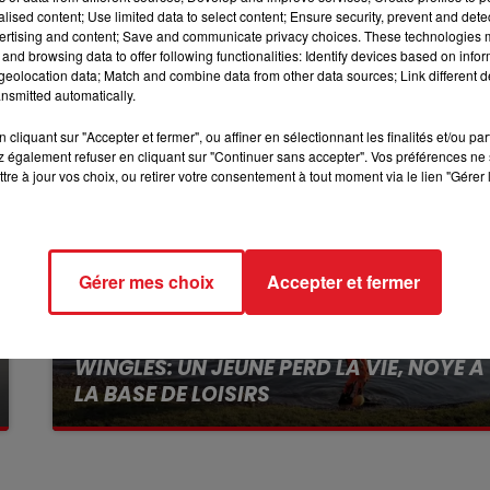
alised content; Use limited data to select content; Ensure security, prevent and detect
10h00 - 12h00
ertising and content; Save and communicate privacy choices. These technologies
RDL WEEKEND
and browsing data to offer following functionalities: Identify devices based on infor
eolocation data; Match and combine data from other data sources; Link different de
nsmitted automatically.
cliquant sur "Accepter et fermer", ou affiner en sélectionnant les finalités et/ou pa
 également refuser en cliquant sur "Continuer sans accepter". Vos préférences ne 
tre à jour vos choix, ou retirer votre consentement à tout moment via le lien "Gérer 
Gérer mes choix
Accepter et fermer
13 juillet 2026
WINGLES: UN JEUNE PERD LA VIE, NOYÉ À
LA BASE DE LOISIRS
La victime a coulé à pic