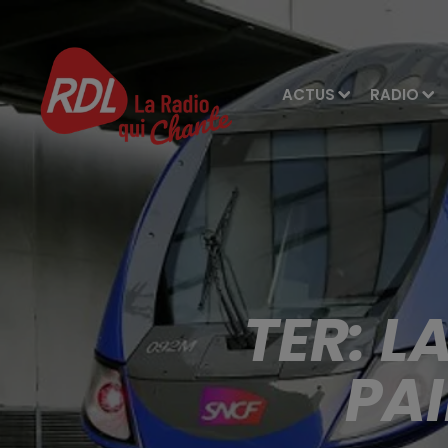
ACTUS
RADIO
TER: L
PAI