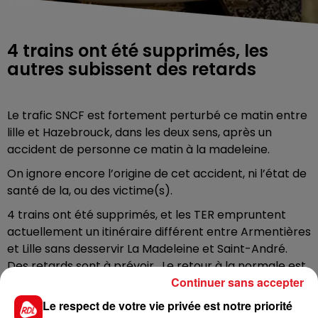
4 trains ont été supprimés, les
autres subissent des retards
Le trafic SNCF est fortement perturbé ce matin entre
lille et Hazebrouck, dans les deux sens, après un
accident de personne ce matin à la madeleine.
On ignore encore l’origine de cet accident, ni l’état de
santé de la, ou des victime(s).
4 trains ont été supprimés, et les TER empruntent
actuellement un itinéraire différent entre Armentières
et Lille sans desservir La Madeleine et Saint-André.
Des retards sont à prévoir. Le retour à la normale est
Continuer sans accepter
prévu aux alentours de 10h30.
Le respect de votre vie privée est notre priorité