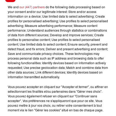
We and
our (447) partners
do the following data processing based on
FIL D'ACTUS
your consent and/or our legitimate interest: Store and/or access
information on a device; Use limited data to select advertising; Create
profiles for personalised advertising; Use profiles to select personalised
advertising; Measure advertising performance; Measure content
performance; Understand audiences through statistics or combinations
of data from different sources; Develop and improve services; Create
profiles to personalise content; Use profiles to select personalised
content; Use limited data to select content; Ensure security, prevent and
detect fraud, and fix errors; Deliver and present advertising and content;
Save and communicate privacy choices. These technologies may
process personal data such as IP address and browsing data to offer
15 juillet 2026
following functionalities: Identify devices based on information actively
BÉTHUNE: ENQUÊTE POUR HOMICIDE
requested; Use precise geolocation data; Match and combine data from
other data sources; Link different devices; Identify devices based on
VOLONTAIRE EN COURS, APRÈS LA...
information transmitted automatically.
Selon les premiers éléments, le logement servait
à des prostituées
Vous pouvez accepter en cliquant sur "Accepter et fermer", ou affiner en
sélectionnant les finalités et/ou partenaires dans "Gérer mes choix".
Vous pouvez également refuser en cliquant sur "Continuer sans
accepter". Vos préférences ne s'appliqueront que pour ce site. Vous
pouvez mettre à jour vos choix, ou retirer votre consentement à tout
moment via le lien "Gérer les cookies" situé en bas de chaque page.