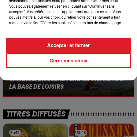
sélectionnant les finalités et/ou partenaires dans "Gérer mes choix".
BÉTHUNE: ENQUÊTE POUR HOMICIDE
Vous pouvez également refuser en cliquant sur "Continuer sans
VOLONTAIRE EN COURS, APRÈS LA...
accepter". Vos préférences ne s'appliqueront que pour ce site. Vous
Selon les premiers éléments, le logement servait
pouvez mettre à jour vos choix, ou retirer votre consentement à tout
moment via le lien "Gérer les cookies" situé en bas de chaque page.
à des prostituées
Accepter et fermer
Gérer mes choix
13 juillet 2026
WINGLES: UN JEUNE PERD LA VIE, NOYÉ À
LA BASE DE LOISIRS
La victime a coulé à pic
TITRES DIFFUSÉS
3h47
3h47
3h43
3h43