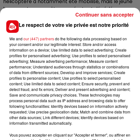
hélicoptère a notamment été mobilisé, mais le jeune
homme n’a pas pu être sauvé, et est décédé sur
Continuer sans accepter
place.
Le respect de votre vie privée est notre priorité
En l’absence de témoins, une enquête est en cours
We and
our (447) partners
do the following data processing based on
pour comprendre les circonstances de l’accident.
your consent and/or our legitimate interest: Store and/or access
information on a device; Use limited data to select advertising; Create
profiles for personalised advertising; Use profiles to select personalised
advertising; Measure advertising performance; Measure content
performance; Understand audiences through statistics or combinations
of data from different sources; Develop and improve services; Create
FIL D'ACTUS
profiles to personalise content; Use profiles to select personalised
content; Use limited data to select content; Ensure security, prevent and
detect fraud, and fix errors; Deliver and present advertising and content;
Save and communicate privacy choices. These technologies may
process personal data such as IP address and browsing data to offer
following functionalities: Identify devices based on information actively
requested; Use precise geolocation data; Match and combine data from
other data sources; Link different devices; Identify devices based on
information transmitted automatically.
Vous pouvez accepter en cliquant sur "Accepter et fermer", ou affiner en
15 juillet 2026