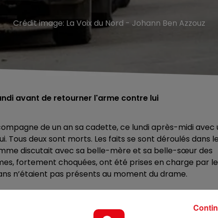
Crédit image:
La Voix du Nord - Johann Ben Azzouz
ndi avant de retourner l'arme contre lui
compagne de un an sa cadette, ce lundi après-midi avec 
ui. Tous deux sont morts. Les faits se sont déroulés dans l
emme discutait avec sa belle-mère et sa belle-sœur des
mes, fortement choquées, ont été prises en charge par le
7 ans n’étaient pas présents au moment du drame.
er, Guirec Le Bras, la qualification de féminicide ne fait
Contin