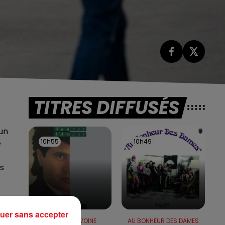
TITRES DIFFUSÉS
un
10h55
10h55
10h49
10h49
e
s
uer sans accepter
DANIEL BALAVOINE
AU BONHEUR DES DAMES