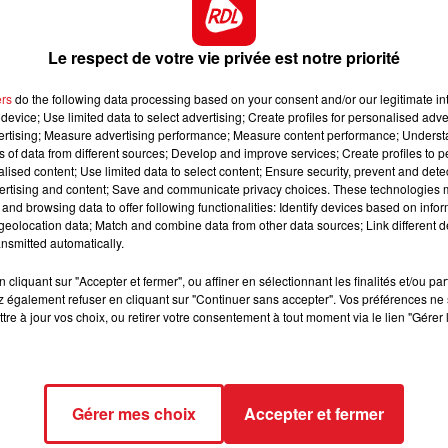
avec une arme de chasse avant de se tirer une balle en
, le couple vivait une séparation difficile, et ne cohabitai
11h00 - 12h00
déposé plainte il y a quelques jours, pour des faits de
SUR UN AIR D'ACCORDÉON
Le respect de votre vie privée est notre priorité
emaines. Lui avait une entreprise de mécanique agricole 
une. Elle était gérante d’un salon de coiffure à Campagn
ers
do the following data processing based on your consent and/or our legitimate int
device; Use limited data to select advertising; Create profiles for personalised adver
vertising; Measure advertising performance; Measure content performance; Unders
ns of data from different sources; Develop and improve services; Create profiles to 
alised content; Use limited data to select content; Ensure security, prevent and detect
nt" et confiée à la gendarmerie d'Ecuires pour procéder
ertising and content; Save and communicate privacy choices. These technologies
and browsing data to offer following functionalities: Identify devices based on infor
 d'écoute psychologique aurait également été ouverte à la
eolocation data; Match and combine data from other data sources; Link different de
 garçons du couple ont été pris en charge par la famille,
nsmitted automatically.
cliquant sur "Accepter et fermer", ou affiner en sélectionnant les finalités et/ou pa
 également refuser en cliquant sur "Continuer sans accepter". Vos préférences ne 
tre à jour vos choix, ou retirer votre consentement à tout moment via le lien "Gérer 
de l’année.
Gérer mes choix
Accepter et fermer