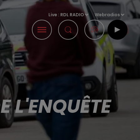
Live :
RDL RADIO
Webradios
DE L'ENQUÊTE