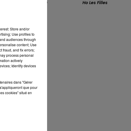
L'aziza
Ho Les Filles
t
8h00 - 10h00
RDL WEEK-END
et
e-
erest: Store and/or
tising; Use profiles to
tand audiences through
personalise content; Use
 fraud, and fix errors;
 may process personal
mation actively
vices; Identify devices
rtenaires dans "Gérer
s'appliqueront que pour
les cookies" situé en