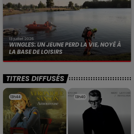
13 juillet 2026
WINGLES: UN JEUNE PERD LA VIE, NOYÉ À
LA BASE DE LOISIRS
La victime a coulé à pic
TITRES DIFFUSÉS
13h44
13h44
13h40
13h40