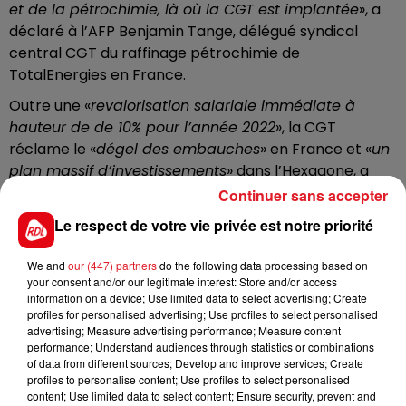
et de la pétrochimie, là où la CGT est implantée
», a
déclaré à l’AFP Benjamin Tange, délégué syndical
central CGT du raffinage pétrochimie de
TotalEnergies en France.
Outre une «
revalorisation salariale immédiate à
hauteur de de 10% pour l’année 2022
», la CGT
réclame le «
dégel des embauches
» en France et «
un
plan massif d’investissements
» dans l’Hexagone, a
rappelé M. Tange, soulignant que ces revendications
Continuer sans accepter
avaient déjà été à l’origine de mouvements le 24 juin
Le respect de votre vie privée est notre priorité
et le 28 juillet derniers.
Outre des perturbations dans l’approvisionnement
We and
our (447) partners
do the following data processing based on
your consent and/or our legitimate interest: Store and/or access
des stations en carburants, il a estimé que la
information on a device; Use limited data to select advertising; Create
production des raffineries pourrait connaître une
profiles for personalised advertising; Use profiles to select personalised
baisse des débits de 20 à 30%, en cas de forte
advertising; Measure advertising performance; Measure content
performance; Understand audiences through statistics or combinations
mobilisation.
of data from different sources; Develop and improve services; Create
profiles to personalise content; Use profiles to select personalised
TotalEnergies
emploie en France 35 000 salariés, en
content; Use limited data to select content; Ensure security, prevent and