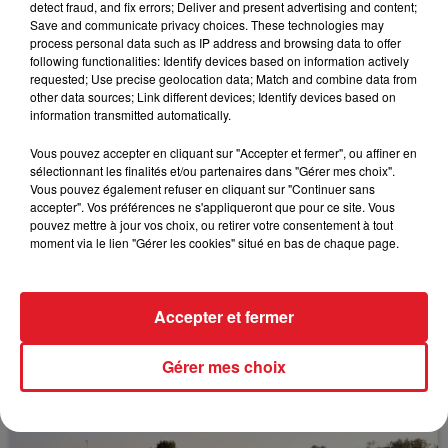
comptant ses filiales.
detect fraud, and fix errors; Deliver and present advertising and content;
Save and communicate privacy choices. These technologies may
process personal data such as IP address and browsing data to offer
following functionalities: Identify devices based on information actively
requested; Use precise geolocation data; Match and combine data from
other data sources; Link different devices; Identify devices based on
information transmitted automatically.
FIL D'ACTUS
Vous pouvez accepter en cliquant sur "Accepter et fermer", ou affiner en
sélectionnant les finalités et/ou partenaires dans "Gérer mes choix".
Vous pouvez également refuser en cliquant sur "Continuer sans
accepter". Vos préférences ne s'appliqueront que pour ce site. Vous
pouvez mettre à jour vos choix, ou retirer votre consentement à tout
moment via le lien "Gérer les cookies" situé en bas de chaque page.
Accepter et fermer
15 juillet 2026
BÉTHUNE: ENQUÊTE POUR HOMICIDE
Gérer mes choix
VOLONTAIRE EN COURS, APRÈS LA...
Selon les premiers éléments, le logement servait
à des prostituées