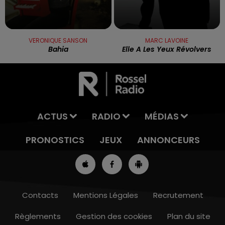
VERONIQUE SANSON
MARC LAVOINE
Bahia
Elle A Les Yeux Révolvers
ACTUS
RADIO
MÉDIAS
PRONOSTICS
JEUX
ANNONCEURS
Contacts
Mentions Légales
Recrutement
Règlements
Gestion des cookies
Plan du site
7h00 - 10h00