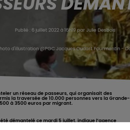
SSEURS DÉMANT
Publié : 6 juillet 2022 à 16h19 par Julie Desbois
hoto d'illustration @PGC Jacques Oudart Fourmentin - D
eler un réseau de passeurs, qui organisait des
ermis la traversée de 10.000 personnes vers la Grande-
500 à 3500 euros par migrant.
té démantelé ce mardi 5 juillet, indique l’agence
ande opération internationale a été menée conjointeme