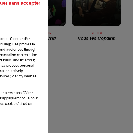
uer sans accepter
13h00 - 16h00
LES APRÈS-MIDI QUI CHANTENT
FINZI KONTINI
SHEILA
Cha Cha Cha
Vous Les Copains
erest: Store and/or
tising; Use profiles to
tand audiences through
on
personalise content; Use
 fraud, and fix errors;
 may process personal
mation actively
vices; Identify devices
.
rtenaires dans "Gérer
s'appliqueront que pour
les cookies" situé en