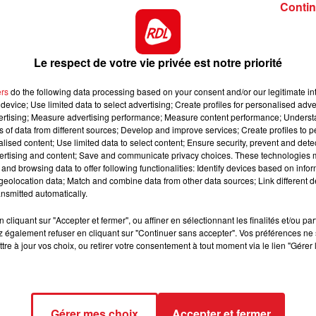
Contin
 et le Royaume-Uni. Elle a permis l’interpellation de 39
12h00 - 13h00
RDL & VOUS
’un réseau de passeurs irako-krude, organisant des
Le respect de votre vie privée est notre priorité
uros en moyenne par migrant
nts originaires du Moyen-Orient et d’Afrique de l’Est de la
ers
do the following data processing based on your consent and/or our legitimate int
device; Use limited data to select advertising; Create profiles for personalised adver
eu au cours des 12 à 18 derniers mois avec de petites
vertising; Measure advertising performance; Measure content performance; Unders
aient en moyenne 2 500 à
3 500 euros par migrant, sel
ns of data from different sources; Develop and improve services; Create profiles to 
’euros de chiffre d’affaires.
alised content; Use limited data to select content; Ensure security, prevent and detect
ertising and content; Save and communicate privacy choices. These technologies
e sauvetages, près de 150 bateaux pneumatiques et 50
and browsing data to offer following functionalities: Identify devices based on infor
eolocation data; Match and combine data from other data sources; Link different de
 d’euros en liquidités, des armes et de la drogue.
nsmitted automatically.
 d’identifier
des «
donneurs d’ordres
» au sein des réseaux
 détention provisoire.
cliquant sur "Accepter et fermer", ou affiner en sélectionnant les finalités et/ou pa
 également refuser en cliquant sur "Continuer sans accepter". Vos préférences ne 
500 migrants en situation irrégulière ont atteint le
tre à jour vos choix, ou retirer votre consentement à tout moment via le lien "Gérer 
de chiffre d’affaires pour les organisations criminelles
Gérer mes choix
Accepter et fermer