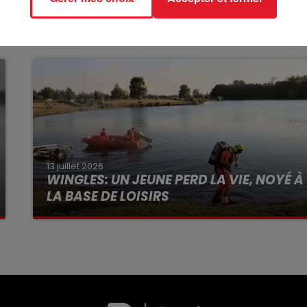
13 juillet 2026
WINGLES: UN JEUNE PERD LA VIE, NOYÉ À
LA BASE DE LOISIRS
La victime a coulé à pic