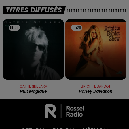
TITRES DIFFUSÉS
11h29
11h29
11h26
11h26
CATHERINE LARA
BRIGITTE BARDOT
Nuit Magique
Harley Davidson