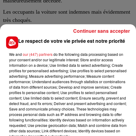
malheureusement décédée.
Les occupants la voiture sont indemnes mais évidemment
très choqués.
Continuer sans accepter
La route départementale a été fermée plusieurs heures
pour permettre l’intervention des secours.
Le respect de votre vie privée est notre priorité
Les gendarmes d’Aire-sur-la-Lys ont commencé une
We and
our (447) partners
do the following data processing based on
enquête pour connaître les circonstances de cet accident.
your consent and/or our legitimate interest: Store and/or access
information on a device; Use limited data to select advertising; Create
profiles for personalised advertising; Use profiles to select personalised
advertising; Measure advertising performance; Measure content
performance; Understand audiences through statistics or combinations
of data from different sources; Develop and improve services; Create
profiles to personalise content; Use profiles to select personalised
content; Use limited data to select content; Ensure security, prevent and
detect fraud, and fix errors; Deliver and present advertising and content;
FIL D'ACTUS
Save and communicate privacy choices. These technologies may
process personal data such as IP address and browsing data to offer
following functionalities: Identify devices based on information actively
requested; Use precise geolocation data; Match and combine data from
other data sources; Link different devices; Identify devices based on