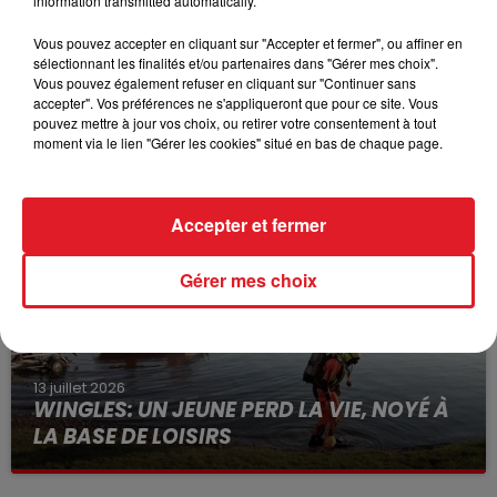
information transmitted automatically.
Vous pouvez accepter en cliquant sur "Accepter et fermer", ou affiner en
sélectionnant les finalités et/ou partenaires dans "Gérer mes choix".
Vous pouvez également refuser en cliquant sur "Continuer sans
accepter". Vos préférences ne s'appliqueront que pour ce site. Vous
15 juillet 2026
pouvez mettre à jour vos choix, ou retirer votre consentement à tout
BÉTHUNE: ENQUÊTE POUR HOMICIDE
moment via le lien "Gérer les cookies" situé en bas de chaque page.
VOLONTAIRE EN COURS, APRÈS LA...
Selon les premiers éléments, le logement servait
à des prostituées
Accepter et fermer
Gérer mes choix
13 juillet 2026
WINGLES: UN JEUNE PERD LA VIE, NOYÉ À
LA BASE DE LOISIRS
La victime a coulé à pic