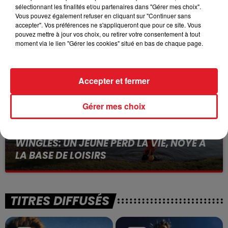
15 juillet 2026
sélectionnant les finalités et/ou partenaires dans "Gérer mes choix".
BÉTHUNE: ENQUÊTE POUR HOMICIDE
Vous pouvez également refuser en cliquant sur "Continuer sans
accepter". Vos préférences ne s'appliqueront que pour ce site. Vous
VOLONTAIRE EN COURS, APRÈS LA...
pouvez mettre à jour vos choix, ou retirer votre consentement à tout
Selon les premiers éléments, le logement servait
moment via le lien "Gérer les cookies" situé en bas de chaque page.
à des prostituées
Accepter et fermer
Gérer mes choix
13 juillet 2026
WINGLES: UN JEUNE PERD LA VIE, NOYÉ À
LA BASE DE LOISIRS
La victime a coulé à pic
TITRES DIFFUSÉS