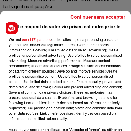
faits qu’il niait jusqu’ici.
Continuer sans accepter
Selon nos confrères de
La Voix du Nord
, la procureure
Le respect de votre vie privée est notre priorité
a estimé que le prévenu
« est un danger pour la
société »
et qu’
« il mérite d’en être écarté pour un
We and
our (447) partners
do the following data processing based on
petit moment »
. Ce sera chose faite puisque le
your consent and/or our legitimate interest: Store and/or access
trentenaire est parti en prison.
information on a device; Use limited data to select advertising; Create
profiles for personalised advertising; Use profiles to select personalised
advertising; Measure advertising performance; Measure content
performance; Understand audiences through statistics or combinations
of data from different sources; Develop and improve services; Create
FIL D'ACTUS
profiles to personalise content; Use profiles to select personalised
content; Use limited data to select content; Ensure security, prevent and
detect fraud, and fix errors; Deliver and present advertising and content;
Save and communicate privacy choices. These technologies may
process personal data such as IP address and browsing data to offer
following functionalities: Identify devices based on information actively
requested; Use precise geolocation data; Match and combine data from
other data sources; Link different devices; Identify devices based on
information transmitted automatically.
Vous pouvez accepter en cliquant sur "Accepter et fermer", ou affiner en