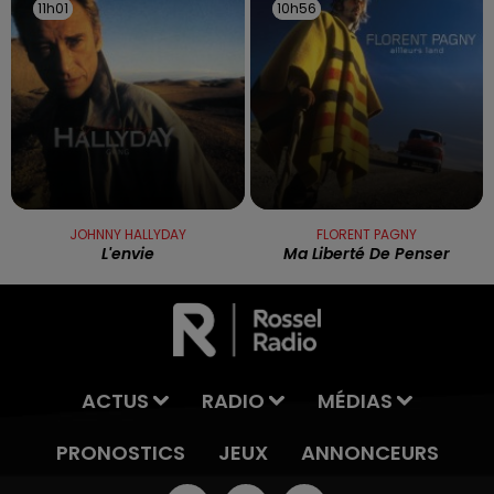
11h01
11h01
10h56
10h56
JOHNNY HALLYDAY
FLORENT PAGNY
L'envie
Ma Liberté De Penser
ACTUS
RADIO
MÉDIAS
PRONOSTICS
JEUX
ANNONCEURS