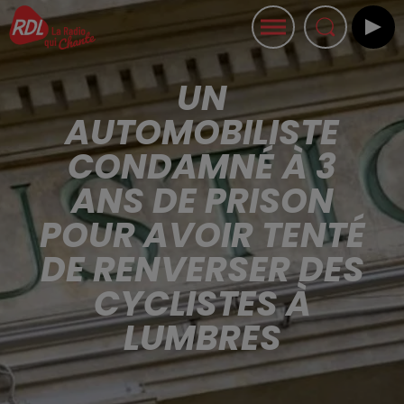
UN
AUTOMOBILISTE
CONDAMNÉ À 3
ANS DE PRISON
POUR AVOIR TENTÉ
DE RENVERSER DES
CYCLISTES À
LUMBRES