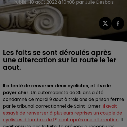
Publié : 10 août 2022 à 10h08 par Julie Desbois
Les faits se sont déroulés après
une altercation sur la route le 1er
aout.
Il a tenté de renverser deux cyclistes, et il va le
payer cher.
Un automobiliste de 35 ans a été
condamné ce mardi 9 aout à trois ans de prison ferme
par le tribunal correctionnel de Saint-Omer.
Il avait
essayé de renverser à plusieurs reprises un couple de
er
cyclistes à Lumbres le 1
aout après une altercation
. Il
avait ensuite pris la fuite. Le prévenu a reconnu les