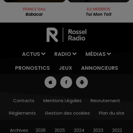
FRANCE GALL
ELLI MEIDEROS
Babacar
Toi Mon Toit
ACTUS
RADIO
MÉDIAS
PRONOSTICS
JEUX
ANNONCEURS
Contacts
Mentions Légales
Recrutement
Règlements
Gestion des cookies
Plan du site
13h00 - 16h00
LES APRÈS-MIDI QUI CHANTENT
Archives
2026
2025
2024
2023
2022