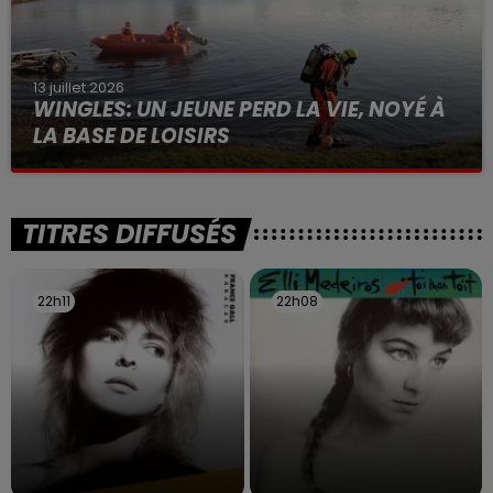
13 juillet 2026
WINGLES: UN JEUNE PERD LA VIE, NOYÉ À
LA BASE DE LOISIRS
La victime a coulé à pic
TITRES DIFFUSÉS
22h11
22h11
22h08
22h08