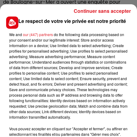
de Boulogne-sur-Mer a ouvert une enquête pour
déterminer les causes de la mort. Une autopsie est
Continuer sans accepter
prévue prochainement.
Le respect de votre vie privée est notre priorité
We and
our (447) partners
do the following data processing based on
your consent and/or our legitimate interest: Store and/or access
information on a device; Use limited data to select advertising; Create
profiles for personalised advertising; Use profiles to select personalised
advertising; Measure advertising performance; Measure content
performance; Understand audiences through statistics or combinations
FIL D'ACTUS
of data from different sources; Develop and improve services; Create
profiles to personalise content; Use profiles to select personalised
content; Use limited data to select content; Ensure security, prevent and
detect fraud, and fix errors; Deliver and present advertising and content;
Save and communicate privacy choices. These technologies may
process personal data such as IP address and browsing data to offer
following functionalities: Identify devices based on information actively
requested; Use precise geolocation data; Match and combine data from
other data sources; Link different devices; Identify devices based on
information transmitted automatically.
15 juillet 2026
Vous pouvez accepter en cliquant sur "Accepter et fermer", ou affiner en
BÉTHUNE: ENQUÊTE POUR HOMICIDE
sélectionnant les finalités et/ou partenaires dans "Gérer mes choix".