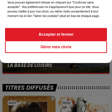
VOLONTAIRE EN COURS, APRÈS LA...
Vous pouvez également refuser en cliquant sur "Continuer sans
accepter". Vos préférences ne s'appliqueront que pour ce site. Vous
Selon les premiers éléments, le logement servait
pouvez mettre à jour vos choix, ou retirer votre consentement à tout
à des prostituées
moment via le lien "Gérer les cookies" situé en bas de chaque page.
Accepter et fermer
Gérer mes choix
13 juillet 2026
WINGLES: UN JEUNE PERD LA VIE, NOYÉ À
LA BASE DE LOISIRS
La victime a coulé à pic
TITRES DIFFUSÉS
4h07
4h07
4h03
4h03