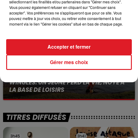
sélectionnant les finalités et/ou partenaires dans "Gérer mes choix".
BÉTHUNE: ENQUÊTE POUR HOMICIDE
Vous pouvez également refuser en cliquant sur "Continuer sans
VOLONTAIRE EN COURS, APRÈS LA...
accepter". Vos préférences ne s'appliqueront que pour ce site. Vous
pouvez mettre à jour vos choix, ou retirer votre consentement à tout
Selon les premiers éléments, le logement servait
moment via le lien "Gérer les cookies" situé en bas de chaque page.
à des prostituées
Accepter et fermer
Gérer mes choix
13 juillet 2026
WINGLES: UN JEUNE PERD LA VIE, NOYÉ À
LA BASE DE LOISIRS
La victime a coulé à pic
TITRES DIFFUSÉS
3h45
3h45
3h41
3h41