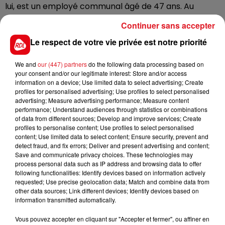
lui, est un employé communal âgé de 47 ans. Au
moment des faits il avait pris la fuite à bord d’un
Continuer sans accepter
véhicule de la commune avant d’être rapidement
Le respect de votre vie privée est notre priorité
retrouvé.
Il est incarcéré depuis.
We and
our (447) partners
do the following data processing based on
your consent and/or our legitimate interest: Store and/or access
Verdict attendu mercredi prochain, le 2 novembre.
information on a device; Use limited data to select advertising; Create
profiles for personalised advertising; Use profiles to select personalised
advertising; Measure advertising performance; Measure content
performance; Understand audiences through statistics or combinations
of data from different sources; Develop and improve services; Create
FIL D'ACTUS
profiles to personalise content; Use profiles to select personalised
content; Use limited data to select content; Ensure security, prevent and
detect fraud, and fix errors; Deliver and present advertising and content;
Save and communicate privacy choices. These technologies may
process personal data such as IP address and browsing data to offer
following functionalities: Identify devices based on information actively
requested; Use precise geolocation data; Match and combine data from
other data sources; Link different devices; Identify devices based on
information transmitted automatically.
Vous pouvez accepter en cliquant sur "Accepter et fermer", ou affiner en
15 juillet 2026